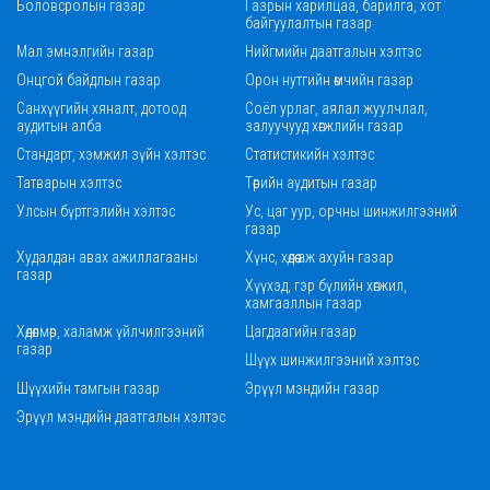
Боловсролын газар
Газрын харилцаа, барилга, хот
байгуулалтын газар
Мал эмнэлгийн газар
Нийгмийн даатгалын хэлтэс
Онцгой байдлын газар
Орон нутгийн өмчийн газар
Санхүүгийн хяналт, дотоод
Соёл урлаг, аялал жуулчлал,
аудитын алба
залуучууд хөгжлийн газар
Стандарт, хэмжил зүйн хэлтэс
Статистикийн хэлтэс
Татварын хэлтэс
Төрийн аудитын газар
Улсын бүртгэлийн хэлтэс
Ус, цаг уур, орчны шинжилгээний
газар
Худалдан авах ажиллагааны
Хүнс, хөдөө аж ахуйн газар
газар
Хүүхэд, гэр бүлийн хөгжил,
хамгааллын газар
Хөдөлмөр, халамж үйлчилгээний
Цагдаагийн газар
газар
Шүүх шинжилгээний хэлтэс
Шүүхийн тамгын газар
Эрүүл мэндийн газар
Эрүүл мэндийн даатгалын хэлтэс