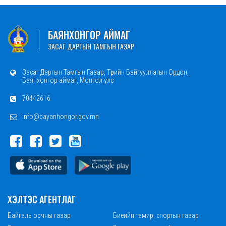
БАЯНХОНГОР АЙМАГ
ЗАСАГ ДАРГЫН ТАМГЫН ГАЗАР
Засаг Даргын Тамгын Газар, Төрийн Байгууллагын Ордон,
Баянхонгор аймаг, Монгол улс
70442616
info@bayanhongor.gov.mn
ХЭЛТЭС АГЕНТЛАГ
Байгаль орчны газар
Биеийн тамир, спортын газар