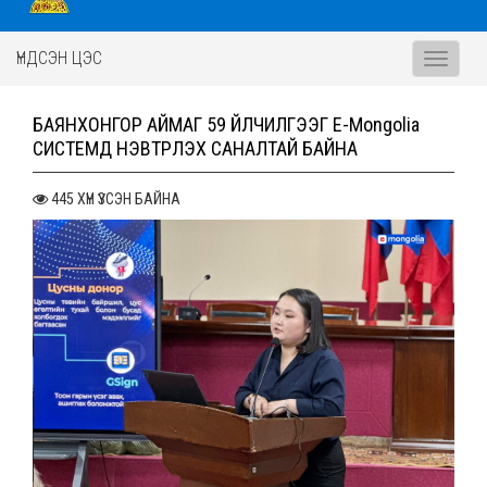
ҮНДСЭН ЦЭС
Toggle
navigati
БАЯНХОНГОР АЙМАГ 59 ҮЙЛЧИЛГЭЭГ E-Mongolia
СИСТЕМД НЭВТРҮҮЛЭХ САНАЛТАЙ БАЙНА
445 ХҮН ҮЗСЭН БАЙНА