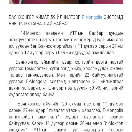
БАЯНХОНГОР АЙМАГ 59 ҮЙЛЧИЛГЭЭГ
E-Mongolia
СИСТЕМД
НЭВТРҮҮЛЭХ САНАЛТАЙ БАЙНА
- “И-Монгол академи” УТҮГ-ын Салбар дундын
зохицуулалтын газрын төслийн менежер Д.Батчимэгээр
ахлуулсан баг Баянхонгор аймагт 11 дүгээр сарын 27-ны
өдрөөс 12 дүгээр сарын 01-ний өдрүүдэд ажиллалаа.
- Баянхонгор аймгийн газар, хэлтсийн дарга нартай
уулзаж томилолтын хугацаанд хийж, хэрэгжүүлэх ажлын
талаар танилцуулсан. Мөн төрийн 22 байгууллагатай
уулзаж E-Mongolia системд нэвтэрсэн 31 үйлчилгээг
дахин загварчилж, шинээр нэвтрүүлэх 59 үйлчилгээний
судалгааг аваад байна.
- Баянхонгор аймгийн 20 ахмад настанд 11 дүгээр
сарын 27-ны өдөр "Ухаалаг утасны хэрэглээ, E-Mongolia
аппликэйшн ашиглалт" сэдэвт сургалтыг зохион
байгуулав. Харин 11 дүгээр сарын 28-ны өдөр “И-Монгол
академи” УТҮГ-ын Цахим ур чадварын газрын