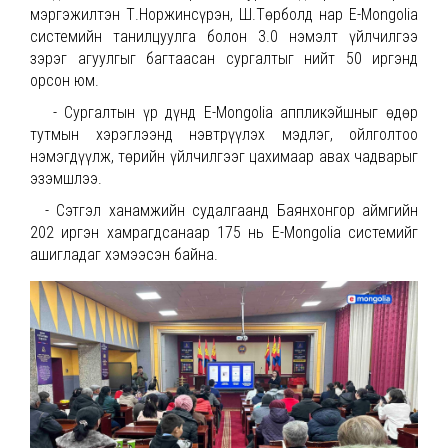
мэргэжилтэн Т.Норжинсүрэн, Ш.Төрболд нар E-Mongolia
системийн танилцуулга болон 3.0 нэмэлт үйлчилгээ
зэрэг агуулгыг багтаасан сургалтыг нийт 50 иргэнд
орсон юм.
- Сургалтын үр дүнд E-Mongolia аппликэйшныг өдөр
тутмын хэрэглээнд нэвтрүүлэх мэдлэг, ойлголтоо
нэмэгдүүлж, төрийн үйлчилгээг цахимаар авах чадварыг
эзэмшлээ.
- Сэтгэл ханамжийн судалгаанд Баянхонгор аймгийн
202 иргэн хамрагдсанаар 175 нь E-Mongolia системийг
ашигладаг хэмээсэн байна.