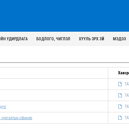
ИЙН УДИРДЛАГА
БОДЛОГО, ЧИГЛЭЛ
ХУУЛЬ ЭРХ ЗҮЙ
МЭДЭЭ
Хавср
ТА
ТА
ууч/
ТА
, сургалтын офицер
ТА