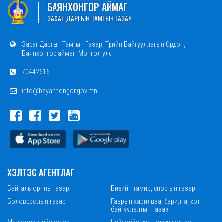
БАЯНХОНГОР АЙМАГ
ЗАСАГ ДАРГЫН ТАМГЫН ГАЗАР
Засаг Даргын Тамгын Газар, Төрийн Байгууллагын Ордон,
Баянхонгор аймаг, Монгол улс
70442616
info@bayanhongor.gov.mn
ХЭЛТЭС АГЕНТЛАГ
Байгаль орчны газар
Биеийн тамир, спортын газар
Боловсролын газар
Газрын харилцаа, барилга, хот
байгуулалтын газар