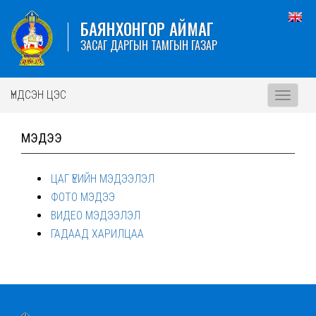
БАЯНХОНГОР АЙМАГ
ЗАСАГ ДАРГЫН ТАМГЫН ГАЗАР
ҮНДСЭН ЦЭС
Toggle
navigati
МЭДЭЭ
ЦАГ ҮЕИЙН МЭДЭЭЛЭЛ
ФОТО МЭДЭЭ
ВИДЕО МЭДЭЭЛЭЛ
ГАДААД ХАРИЛЦАА