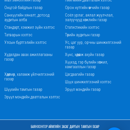
Мал эмнэлгийн газар
Нийгмийн даатгалын хэлтэс
Онцгой байдлын газар
Орон нутгийн өмчийн газар
Санхүүгийн хяналт, дотоод
Соёл урлаг, аялал жуулчлал,
аудитын алба
залуучууд хөгжлийн газар
Стандарт, хэмжил зүйн хэлтэс
Статистикийн хэлтэс
Татварын хэлтэс
Төрийн аудитын газар
Улсын бүртгэлийн хэлтэс
Ус, цаг уур, орчны шинжилгээний
газар
Худалдан авах ажиллагааны
Хүнс, хөдөө аж ахуйн газар
газар
Хүүхэд, гэр бүлийн хөгжил,
хамгааллын газар
Хөдөлмөр, халамж үйлчилгээний
Цагдаагийн газар
газар
Шүүх шинжилгээний хэлтэс
Шүүхийн тамгын газар
Эрүүл мэндийн газар
Эрүүл мэндийн даатгалын хэлтэс
БАЯНХОНГОР АЙМГИЙН ЗАСАГ ДАРГЫН ТАМГЫН ГАЗАР