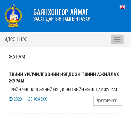
БАЯНХОНГОР АЙМАГ
ЗАСАГ ДАРГЫН ТАМГЫН ГАЗАР
ҮНДСЭН ЦЭС
Toggle
navigati
ЖУРАМ
ТӨРИЙН ҮЙЛЧИЛГЭЭНИЙ НЭГДСЭН ТӨВИЙН АЖИЛЛАХ
ЖУРАМ
ТӨРИЙН ҮЙЛЧИЛГЭЭНИЙ НЭГДСЭН ТӨВИЙН АЖИЛЛАХ ЖУРАМ...
2023-11-23 16:45:00
ДЭЛГЭРЭНГҮЙ..