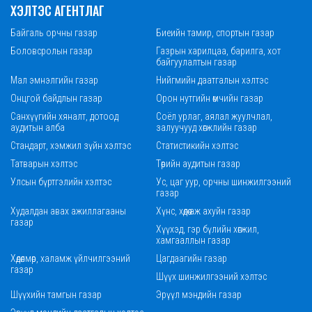
ХЭЛТЭС АГЕНТЛАГ
Байгаль орчны газар
Биеийн тамир, спортын газар
Боловсролын газар
Газрын харилцаа, барилга, хот
байгуулалтын газар
Мал эмнэлгийн газар
Нийгмийн даатгалын хэлтэс
Онцгой байдлын газар
Орон нутгийн өмчийн газар
Санхүүгийн хяналт, дотоод
Соёл урлаг, аялал жуулчлал,
аудитын алба
залуучууд хөгжлийн газар
Стандарт, хэмжил зүйн хэлтэс
Статистикийн хэлтэс
Татварын хэлтэс
Төрийн аудитын газар
Улсын бүртгэлийн хэлтэс
Ус, цаг уур, орчны шинжилгээний
газар
Худалдан авах ажиллагааны
Хүнс, хөдөө аж ахуйн газар
газар
Хүүхэд, гэр бүлийн хөгжил,
хамгааллын газар
Хөдөлмөр, халамж үйлчилгээний
Цагдаагийн газар
газар
Шүүх шинжилгээний хэлтэс
Шүүхийн тамгын газар
Эрүүл мэндийн газар