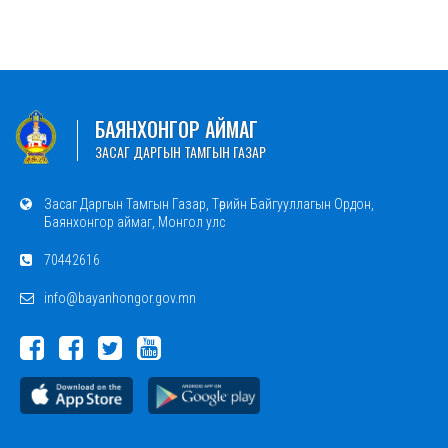
БАЯНХОНГОР АЙМАГ
ЗАСАГ ДАРГЫН ТАМГЫН ГАЗАР
Засаг Даргын Тамгын Газар, Төрийн Байгууллагын Ордон,
Баянхонгор аймаг, Монгол улс
70442616
info@bayanhongor.gov.mn