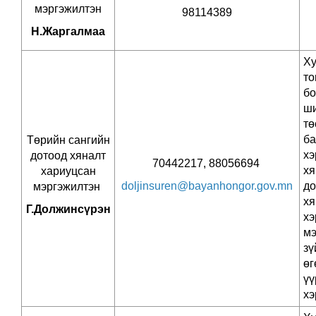
мэргэжилтэн
98114389
Н.Жаргалмаа
Х
то
бо
ши
т
ба
Төрийн сангийн
хэ
дотоод хяналт
70442217, 88056694
хя
хариуцсан
doljinsuren@bayanhongor.gov.mn
до
мэргэжилтэн
хя
Г.Должинсүрэн
хэ
мэ
зү
ө
үү
хэ