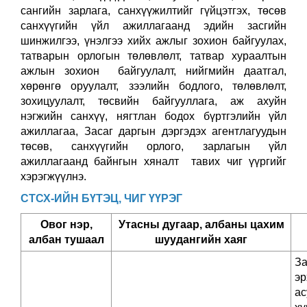
сангийн зарлага, санхүүжилтийг гүйцэтгэх, төсөв
санхүүгийн үйл ажиллагаанд эдийн засгийн
шинжилгээ, үнэлгээ хийх ажлыг зохион байгуулах,
татварын орлогын төлөвлөлт, татвар хураалтын
ажлын зохион байгуулалт, нийгмийн даатгал,
хөрөнгө оруулалт, зээлийн бодлого, төлөвлөлт,
зохицуулалт, төсвийн байгууллага, аж ахуйн
нэгжийн санхүү, нягтлан бодох бүртгэлийн үйл
ажиллагаа, Засаг даргын дэргэдэх агентлагуудын
төсөв, санхүүгийн орлого, зарлагын үйл
ажиллагаанд байнгын хяналт тавих чиг үүргийг
хэрэгжүүлнэ.
СТСХ-ИЙН БҮТЭЦ, ЧИГ ҮҮРЭГ
Овог нэр,
Утасны дугаар, албаны цахим
албан тушаал
шуудангийн хаяг
З
эр
ас