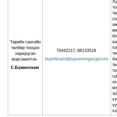
Х
то
тө
с
аж
мө
бо
ши
Төрийн сангийн
хэ
төлбөр тооцоо
70442217, 88133518
тө
хариуцсан
bujinlkham@bayanhongor.gov.mn
ба
мэргэжилтэн
тө
С.Бүжинлхам
то
гү
хя
мэ
з
ү
үү
хэ