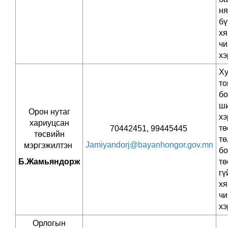
ня
бү
х
ч
хэ
Ху
то
бо
ши
Орон нутаг
хэ
хариуцсан
тө
70442451, 99445445
төсвийн
тө
Jamiyandorj@bayanhongor.gov.mn
мэргэжилтэн
бо
Б.Жамьяндорж
тө
гү
х
ч
хэ
Орлогын