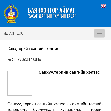
БАЯНХОНГОР АЙМАГ
ЗАСАГ ДАРГЫН ТАМГЫН ГАЗАР
ҮНДСЭН ЦЭС
Toggle
navigati
Санхүү,төрийн сангийн хэлтэс
711 ХҮН ҮЗСЭН БАЙНА
Санхүү,төрийн сангийн хэлтэс
Санхүү, төрийн сангийн хэлтэс нь аймгийн төсвийн
төлөвлөлт, бүрдүүлэлт, хуваарилалт, төрийн