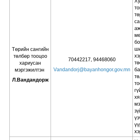
Х
то
тө
с
аж
мө
бо
ши
Төрийн сангийн
хэ
төлбөр тооцоо
70442217, 94468060
тө
хариусан
Vandandorj@bayanhongor.gov.mn
ба
мэргэжилтэн
тө
Л.Вандандорж
то
гү
хя
мэ
з
ү
үү
хэ