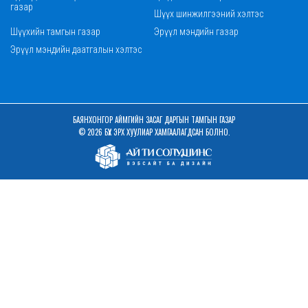
газар
Шүүх шинжилгээний хэлтэс
Шүүхийн тамгын газар
Эрүүл мэндийн газар
Эрүүл мэндийн даатгалын хэлтэс
БАЯНХОНГОР АЙМГИЙН ЗАСАГ ДАРГЫН ТАМГЫН ГАЗАР
© 2026 БҮХ ЭРХ ХУУЛИАР ХАМГААЛАГДСАН БОЛНО.