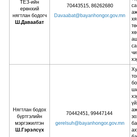
ТЕЗ-ийн
с
70443515, 86262680
ерөнхий
аж
нягтлан бодогч
Davaabat@bayanhongor.gov.mn
хя
Ш.Даваабат
тө
хө
аш
са
ч
хэ
Ху
то
бо
ши
хэ
үй
Нягтлан бодох
аж
70442451, 99447144
бүртгэлийн
зо
мэргэжилтэн
gerelsuh@bayanhongor.gov.mn
б
Ш.Гэрэлсүх
а
ба