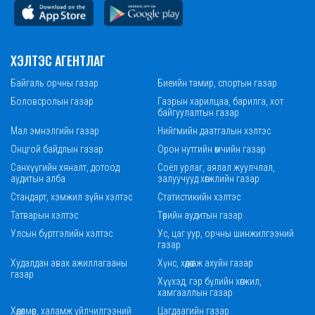
ХЭЛТЭС АГЕНТЛАГ
Байгаль орчны газар
Биеийн тамир, спортын газар
Боловсролын газар
Газрын харилцаа, барилга, хот
байгуулалтын газар
Мал эмнэлгийн газар
Нийгмийн даатгалын хэлтэс
Онцгой байдлын газар
Орон нутгийн өмчийн газар
Санхүүгийн хяналт, дотоод
Соёл урлаг, аялал жуулчлал,
аудитын алба
залуучууд хөгжлийн газар
Стандарт, хэмжил зүйн хэлтэс
Статистикийн хэлтэс
Татварын хэлтэс
Төрийн аудитын газар
Улсын бүртгэлийн хэлтэс
Ус, цаг уур, орчны шинжилгээний
газар
Худалдан авах ажиллагааны
Хүнс, хөдөө аж ахуйн газар
газар
Хүүхэд, гэр бүлийн хөгжил,
хамгааллын газар
Хөдөлмөр, халамж үйлчилгээний
Цагдаагийн газар