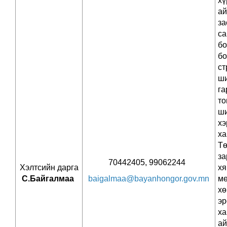
хү
ай
з
са
бо
бо
ст
ш
га
то
ш
хэ
ха
Тө
за
70442405, 99062244
Хэлтсийн дарга
хя
С.Байгалмаа
baigalmaa@bayanhongor.gov.mn
мө
хө
эр
ха
ай