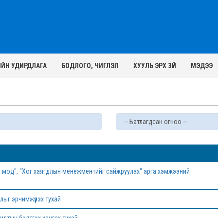
ИЙН УДИРДЛАГА
БОДЛОГО, ЧИГЛЭЛ
ХУУЛЬ ЭРХ ЗҮЙ
МЭДЭЭ
бум мод", "Хог хаягдлын менежментийг сайжруулах" арга хэмжээний
лыг эрчимжүүлэх тухай