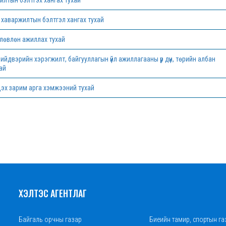
илтын бэлтгэх хангах тухай
 хаваржилтын бэлтгэл хангах тухай
өлөвлөн ажиллах тухай
йдвэрийн хэрэгжилт, байгууллагын үйл ажиллагааны үр дүн, төрийн албан
хай
цэх зарим арга хэмжээний тухай
ХЭЛТЭС АГЕНТЛАГ
Байгаль орчны газар
Биеийн тамир, спортын га