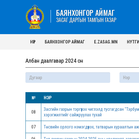
БАЯНХОНГОР АЙМАГ
ЗАСАГ ДАРГЫН ТАМГЫН ГАЗАР
НҮҮР
БАЯНХОНГОР АЙМАГ
E.ZASAG.MN
НУТГ
Албан даалгавар 2024 он
№
НЭР
Засгийн газрын тэргүүлэх чиглэлд тусгагдсан "Тэр
08
хэрэгжилтийг сайжруулах тухай
07
Төсвийн орлого нэмэгдүүлэх, татварын хураалтын аж