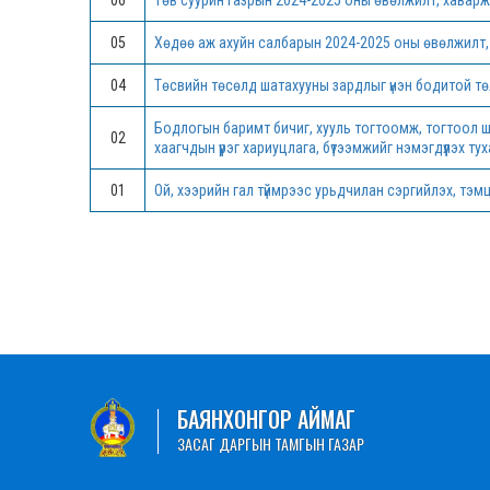
06
Төв суурин газрын 2024-2025 оны өвөлжилт, хаварж
05
Хөдөө аж ахуйн салбарын 2024-2025 оны өвөлжилт,
04
Төсвийн төсөлд шатахууны зардлыг үнэн бодитой т
Бодлогын баримт бичиг, хууль тогтоомж, тогтоол ши
02
хаагчдын үүрэг хариуцлага, бүтээмжийг нэмэгдүүлэх ту
01
Ой, хээрийн гал түймрээс урьдчилан сэргийлэх, тэм
БАЯНХОНГОР АЙМАГ
ЗАСАГ ДАРГЫН ТАМГЫН ГАЗАР