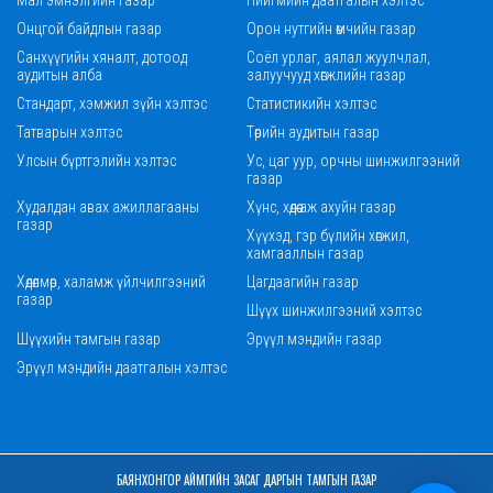
Мал эмнэлгийн газар
Нийгмийн даатгалын хэлтэс
Онцгой байдлын газар
Орон нутгийн өмчийн газар
Санхүүгийн хяналт, дотоод
Соёл урлаг, аялал жуулчлал,
аудитын алба
залуучууд хөгжлийн газар
Стандарт, хэмжил зүйн хэлтэс
Статистикийн хэлтэс
Татварын хэлтэс
Төрийн аудитын газар
Улсын бүртгэлийн хэлтэс
Ус, цаг уур, орчны шинжилгээний
газар
Худалдан авах ажиллагааны
Хүнс, хөдөө аж ахуйн газар
газар
Хүүхэд, гэр бүлийн хөгжил,
хамгааллын газар
Хөдөлмөр, халамж үйлчилгээний
Цагдаагийн газар
газар
Шүүх шинжилгээний хэлтэс
Шүүхийн тамгын газар
Эрүүл мэндийн газар
Эрүүл мэндийн даатгалын хэлтэс
БАЯНХОНГОР АЙМГИЙН ЗАСАГ ДАРГЫН ТАМГЫН ГАЗАР