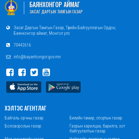
БАЯНХОНГОР АЙМАГ
ЗАСАГ ДАРГЫН ТАМГЫН ГАЗАР
Засаг Даргын Тамгын Газар, Төрийн Байгууллагын Ордон,
Баянхонгор аймаг, Монгол улс
70442616
info@bayanhongor.gov.mn
ХЭЛТЭС АГЕНТЛАГ
Байгаль орчны газар
Биеийн тамир, спортын газар
Боловсролын газар
Газрын харилцаа, барилга, хот
байгуулалтын газар