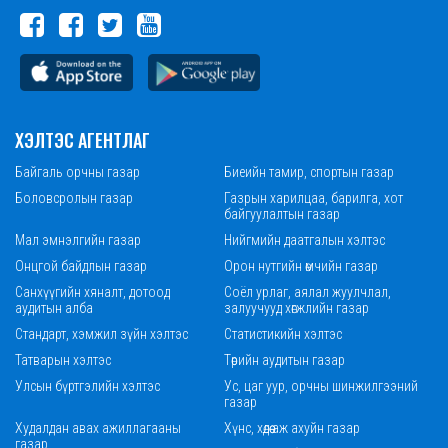
ХЭЛТЭС АГЕНТЛАГ
Байгаль орчны газар
Биеийн тамир, спортын газар
Боловсролын газар
Газрын харилцаа, барилга, хот
байгуулалтын газар
Мал эмнэлгийн газар
Нийгмийн даатгалын хэлтэс
Онцгой байдлын газар
Орон нутгийн өмчийн газар
Санхүүгийн хяналт, дотоод
Соёл урлаг, аялал жуулчлал,
аудитын алба
залуучууд хөгжлийн газар
Стандарт, хэмжил зүйн хэлтэс
Статистикийн хэлтэс
Татварын хэлтэс
Төрийн аудитын газар
Улсын бүртгэлийн хэлтэс
Ус, цаг уур, орчны шинжилгээний
газар
Худалдан авах ажиллагааны
Хүнс, хөдөө аж ахуйн газар
газар