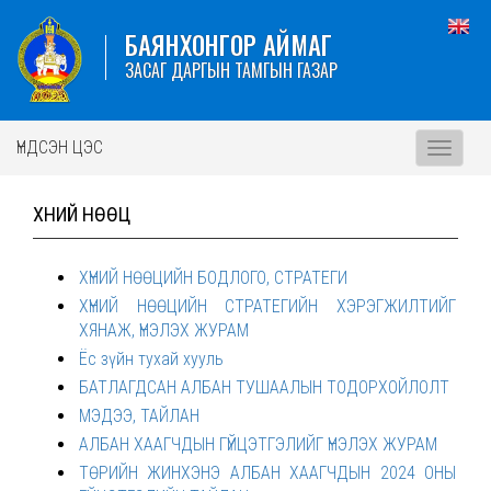
БАЯНХОНГОР АЙМАГ
ЗАСАГ ДАРГЫН ТАМГЫН ГАЗАР
ҮНДСЭН ЦЭС
Toggle
navigati
ХҮНИЙ НӨӨЦ
ХҮНИЙ НӨӨЦИЙН БОДЛОГО, СТРАТЕГИ
ХҮНИЙ НӨӨЦИЙН СТРАТЕГИЙН ХЭРЭГЖИЛТИЙГ
ХЯНАЖ, ҮНЭЛЭХ ЖУРАМ
Ёс зүйн тухай хууль
БАТЛАГДСАН АЛБАН ТУШААЛЫН ТОДОРХОЙЛОЛТ
МЭДЭЭ, ТАЙЛАН
АЛБАН ХААГЧДЫН ГҮЙЦЭТГЭЛИЙГ ҮНЭЛЭХ ЖУРАМ
ТӨРИЙН ЖИНХЭНЭ АЛБАН ХААГЧДЫН 2024 ОНЫ