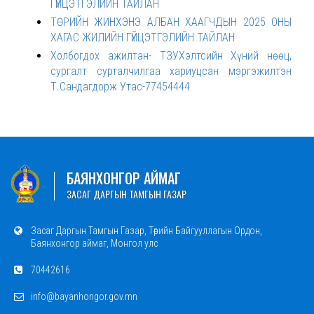
ГҮЙЦЭТГЭЛИЙН ТАЙЛАН
ТӨРИЙН ЖИНХЭНЭ АЛБАН ХААГЧДЫН 2025 ОНЫ
ХАГАС ЖИЛИЙН ГҮЙЦЭТГЭЛИЙН ТАЙЛАН
Холбогдох ажилтан- ТЗУХэлтсийн Хүний нөөц,
сургалт сурталчилгаа хариуцсан мэргэжилтэн
Т.Сандагдорж Утас-77454444
БАЯНХОНГОР АЙМАГ
ЗАСАГ ДАРГЫН ТАМГЫН ГАЗАР
Засаг Даргын Тамгын Газар, Төрийн Байгууллагын Ордон,
Баянхонгор аймаг, Монгол улс
70442616
info@bayanhongor.gov.mn