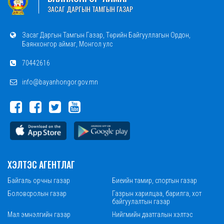
ЗАСАГ ДАРГЫН ТАМГЫН ГАЗАР
Засаг Даргын Тамгын Газар, Төрийн Байгууллагын Ордон,
Баянхонгор аймаг, Монгол улс
70442616
info@bayanhongor.gov.mn
ХЭЛТЭС АГЕНТЛАГ
Байгаль орчны газар
Биеийн тамир, спортын газар
Боловсролын газар
Газрын харилцаа, барилга, хот
байгуулалтын газар
Мал эмнэлгийн газар
Нийгмийн даатгалын хэлтэс