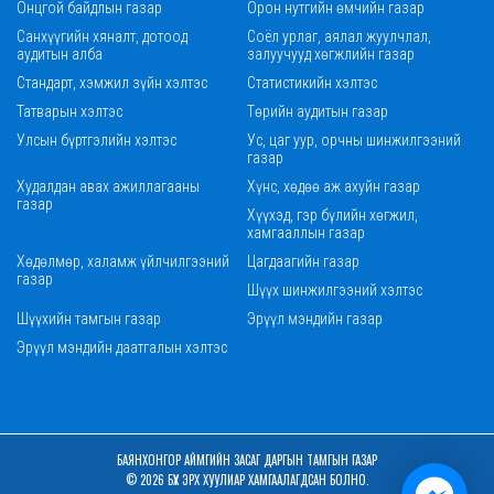
Онцгой байдлын газар
Орон нутгийн өмчийн газар
Санхүүгийн хяналт, дотоод
Соёл урлаг, аялал жуулчлал,
аудитын алба
залуучууд хөгжлийн газар
Стандарт, хэмжил зүйн хэлтэс
Статистикийн хэлтэс
Татварын хэлтэс
Төрийн аудитын газар
Улсын бүртгэлийн хэлтэс
Ус, цаг уур, орчны шинжилгээний
газар
Худалдан авах ажиллагааны
Хүнс, хөдөө аж ахуйн газар
газар
Хүүхэд, гэр бүлийн хөгжил,
хамгааллын газар
Хөдөлмөр, халамж үйлчилгээний
Цагдаагийн газар
газар
Шүүх шинжилгээний хэлтэс
Шүүхийн тамгын газар
Эрүүл мэндийн газар
Эрүүл мэндийн даатгалын хэлтэс
БАЯНХОНГОР АЙМГИЙН ЗАСАГ ДАРГЫН ТАМГЫН ГАЗАР
© 2026 БҮХ ЭРХ ХУУЛИАР ХАМГААЛАГДСАН БОЛНО.