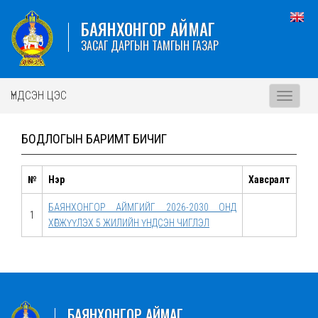
БАЯНХОНГОР АЙМАГ
ЗАСАГ ДАРГЫН ТАМГЫН ГАЗАР
ҮНДСЭН ЦЭС
Toggle
navigati
БОДЛОГЫН БАРИМТ БИЧИГ
№
Нэр
Хавсралт
БАЯНХОНГОР АЙМГИЙГ 2026-2030 ОНД
1
ХӨГЖҮҮЛЭХ 5 ЖИЛИЙН ҮНДСЭН ЧИГЛЭЛ
БАЯНХОНГОР АЙМАГ