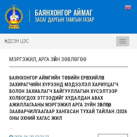
БАЯНХОНГОР АЙМАГ
ЗАСАГ ДАРГЫН ТАМГЫН ГАЗАР
ҮНДСЭН ЦЭС
Toggle
navigati
МЭРГЭЖИЛ, АРГА ЗҮЙН ЗӨВЛӨГӨӨ
БАЯНХОНГОР АЙМГИЙН ТӨСВИЙН ЕРӨНХИЙЛӨН
ЗАХИРАГЧИЙН ХҮРЭЭНД МЭДЭЭЛЭЛ ХАРИУЦАГЧ
БОЛОН ЗАХИАЛАГЧ БАЙГУУЛЛАГЫН ХҮСЭЛТЭЭР
ХОЛБОГДОХ ЭТГЭЭДИЙГ ХУДАЛДАН АВАХ
АЖИЛЛАГААНЫ МЭРГЭЖИЛ АРГА ЗҮЙН ЗӨВЛӨГӨӨ,
ЗААВАРЧИЛГААГААР ХАНГАСАН ТУХАЙ ТАЙЛАН /2026
ОНЫ ЭХНИЙ ХАГАС ЖИЛ
...