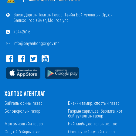
Засаг Даргын Тамгын Газар, Төрийн Байгууллагын Ордон,
Баянхонгор аймаг, Монгол улс
70442616
info@bayanhongor.gov.mn
ХЭЛТЭС АГЕНТЛАГ
Байгаль орчны газар
Биеийн тамир, спортын газар
Боловсролын газар
Газрын харилцаа, барилга, хот
байгуулалтын газар
Мал эмнэлгийн газар
Нийгмийн даатгалын хэлтэс
Онцгой байдлын газар
Орон нутгийн өмчийн газар