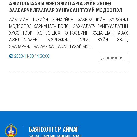
АЖИЛЛАГААНЫ МЭРГЭЖИЛ АРГА ЗҮЙН ЗӨВЛӨГӨӨ,
ЗААВАРЧИЛГААГААР ХАНГАСАН ТУХАЙ МЭДЭЭЛЭЛ
АЙМГИЙН ТӨСВИЙН ЕРӨНХИЙЛӨН ЗАХИРАГЧИЙН ХҮРЭЭНД
МЭДЭЭЛЭЛ ХАРИУЦАГЧ БОЛОН ЗАХИАЛАГЧ БАЙГУУЛЛАГЫН
ХҮСЭЛТЭЭР ХОЛБОГДОХ ЭТГЭЭДИЙГ ХУДАЛДАН АВАХ
АЖИЛЛАГААНЫ МЭРГЭЖИЛ АРГА ЗҮЙН ЗӨВЛӨГӨӨ,
ЗААВАРЧИЛГААГААР ХАНГАСАН ТУХАЙ МЭ...
2023-11-30 14:30:00
ДЭЛГЭРЭНГҮЙ..
БАЯНХОНГОР АЙМАГ
ЗАСАГ ДАРГЫН ТАМГЫН ГАЗАР