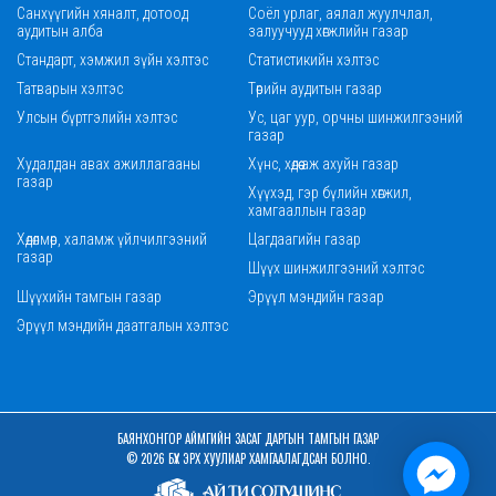
Санхүүгийн хяналт, дотоод
Соёл урлаг, аялал жуулчлал,
аудитын алба
залуучууд хөгжлийн газар
Стандарт, хэмжил зүйн хэлтэс
Статистикийн хэлтэс
Татварын хэлтэс
Төрийн аудитын газар
Улсын бүртгэлийн хэлтэс
Ус, цаг уур, орчны шинжилгээний
газар
Худалдан авах ажиллагааны
Хүнс, хөдөө аж ахуйн газар
газар
Хүүхэд, гэр бүлийн хөгжил,
хамгааллын газар
Хөдөлмөр, халамж үйлчилгээний
Цагдаагийн газар
газар
Шүүх шинжилгээний хэлтэс
Шүүхийн тамгын газар
Эрүүл мэндийн газар
Эрүүл мэндийн даатгалын хэлтэс
БАЯНХОНГОР АЙМГИЙН ЗАСАГ ДАРГЫН ТАМГЫН ГАЗАР
© 2026 БҮХ ЭРХ ХУУЛИАР ХАМГААЛАГДСАН БОЛНО.