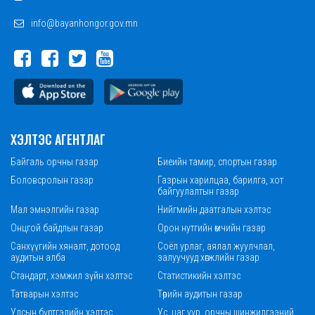
info@bayanhongor.gov.mn
ХЭЛТЭС АГЕНТЛАГ
Байгаль орчны газар
Биеийн тамир, спортын газар
Боловсролын газар
Газрын харилцаа, барилга, хот
байгуулалтын газар
Мал эмнэлгийн газар
Нийгмийн даатгалын хэлтэс
Онцгой байдлын газар
Орон нутгийн өмчийн газар
Санхүүгийн хяналт, дотоод
Соёл урлаг, аялал жуулчлал,
аудитын алба
залуучууд хөгжлийн газар
Стандарт, хэмжил зүйн хэлтэс
Статистикийн хэлтэс
Татварын хэлтэс
Төрийн аудитын газар
Улсын бүртгэлийн хэлтэс
Ус, цаг уур, орчны шинжилгээний