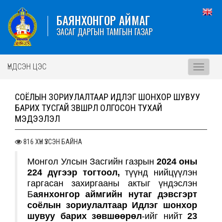
БАЯНХОНГОР АЙМАГ
ЗАСАГ ДАРГЫН ТАМГЫН ГАЗАР
ҮНДСЭН ЦЭС
Toggle
navigati
СОЁЛЫН ЗОРИУЛАЛТААР ИДЛЭГ ШОНХОР ШУВУУ
БАРИХ ТУСГАЙ ЗӨВШӨӨРӨЛ ОЛГОСОН ТУХАЙ
МЭДЭЭЛЭЛ
816 ХҮН ҮЗСЭН БАЙНА
Монгол Улсын Засгийн газрын
2024 оны
224 дүгээр тогтоол,
түүнд нийцүүлэн
гаргасан захиргааны актыг үндэслэн
Б
аянхонгор аймгийн нутаг дэвсгэрт
соёлын зориулалтаар Идлэг шонхор
шувуу барих зөвшөөрөл
-ийг нийт
23