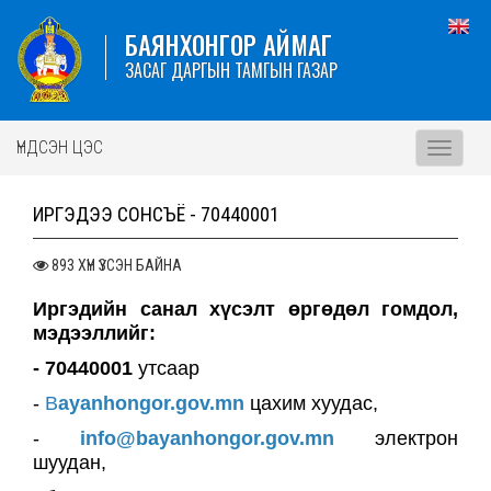
БАЯНХОНГОР АЙМАГ
ЗАСАГ ДАРГЫН ТАМГЫН ГАЗАР
ҮНДСЭН ЦЭС
Toggle
navigati
ИРГЭДЭЭ СОНСЪЁ - 70440001
893 ХҮН ҮЗСЭН БАЙНА
Иргэдийн санал хүсэлт өргөдөл гомдол,
мэдээллийг:
- 70440001
утсаар
-
B
ayanhongor.gov.mn
цахим хуудас,
-
info@bayanhongor.gov.mn
электрон
шуудан,