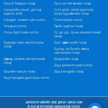
Онцгой байдлын газар
Орон нутгийн өмчийн газар
Санхүүгийн хяналт, дотоод
Соёл урлаг, аялал жуулчлал,
аудитын алба
залуучууд хөгжлийн газар
Стандарт, хэмжил зүйн хэлтэс
Статистикийн хэлтэс
Татварын хэлтэс
Төрийн аудитын газар
Улсын бүртгэлийн хэлтэс
Ус, цаг уур, орчны шинжилгээний
газар
Худалдан авах ажиллагааны
Хүнс, хөдөө аж ахуйн газар
газар
Хүүхэд, гэр бүлийн хөгжил,
хамгааллын газар
Хөдөлмөр, халамж үйлчилгээний
Цагдаагийн газар
газар
Шүүх шинжилгээний хэлтэс
Шүүхийн тамгын газар
Эрүүл мэндийн газар
Эрүүл мэндийн даатгалын хэлтэс
БАЯНХОНГОР АЙМГИЙН ЗАСАГ ДАРГЫН ТАМГЫН ГАЗАР
© 2026 БҮХ ЭРХ ХУУЛИАР ХАМГААЛАГДСАН БОЛНО.