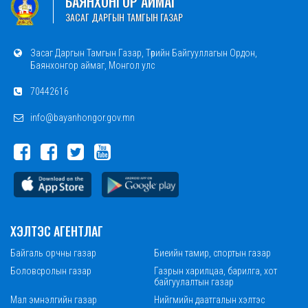
БАЯНХОНГОР АЙМАГ
ЗАСАГ ДАРГЫН ТАМГЫН ГАЗАР
Засаг Даргын Тамгын Газар, Төрийн Байгууллагын Ордон,
Баянхонгор аймаг, Монгол улс
70442616
info@bayanhongor.gov.mn
ХЭЛТЭС АГЕНТЛАГ
Байгаль орчны газар
Биеийн тамир, спортын газар
Боловсролын газар
Газрын харилцаа, барилга, хот
байгуулалтын газар
Мал эмнэлгийн газар
Нийгмийн даатгалын хэлтэс