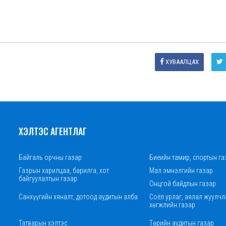
ХУВААЛЦАХ
ХЭЛТЭС АГЕНТЛАГ
Байгаль орчны газар
Биеийн тамир, спортын га
Газрын харилцаа, барилга, хот
Мал эмнэлгийн газар
байгуулалтын газар
Онцгой байдлын газар
Санхүүгийн хяналт, дотоод аудитын алба
Соёл урлаг, аялал жуулчл
хөгжлийн газар
Татварын хэлтэс
Төрийн аудитын газар