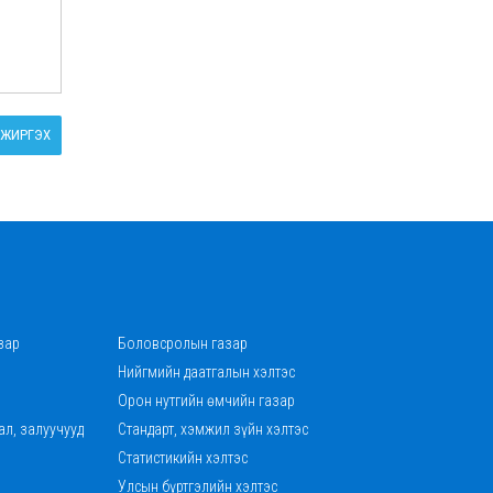
ЖИРГЭХ
зар
Боловсролын газар
Нийгмийн даатгалын хэлтэс
Орон нутгийн өмчийн газар
ал, залуучууд
Стандарт, хэмжил зүйн хэлтэс
Статистикийн хэлтэс
Улсын бүртгэлийн хэлтэс