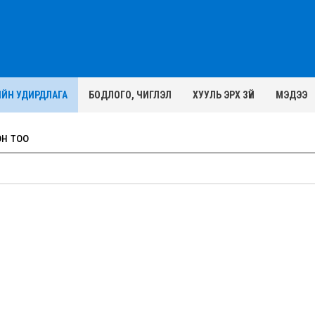
ИЙН УДИРДЛАГА
БОДЛОГО, ЧИГЛЭЛ
ХУУЛЬ ЭРХ ЗҮЙ
МЭДЭЭ
он тоо