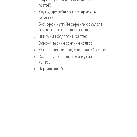
төвтэй)
Хууль, эрх зүйн хэлтэс (Архивын
тасагтай)
Бүс, орон нутгийн хөрөнгө оруулалт
бодлого, төлөвлөлтийн хэлтэс
Нийгмийн бодлогын хэлтэс
Санхүү, төрийн сангийн хэлтэс
Хяналт-шинжилгээ, үнэлгээний хэлтэс
Салбарын хяналт, зохицуулалтын
хэлтэс
Цэргийн штаб