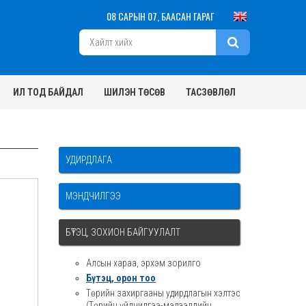
08 САРЫН 07, БААСАН ГАРАГ
ИЛ ТОД БАЙДАЛ
ШИЛЭН ТӨСӨВ
ТАСЗӨВЛӨЛ
УДИРДЛАГА
МЭНДЧИЛГЭЭ
БҮТЭЦ, ЗОХИОН БАЙГУУЛАЛТ
Алсын хараа, эрхэм зорилго
Бүтэц, орон тоо
Төрийн захиргааны удирдлагын хэлтэс
(Төрийн үйлчилгээ-мэдээллийн