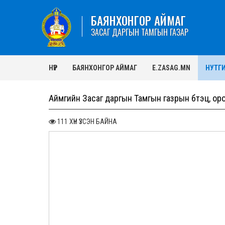
БАЯНХОНГОР АЙМАГ
ЗАСАГ ДАРГЫН ТАМГЫН ГАЗАР
НҮҮР
БАЯНХОНГОР АЙМАГ
E.ZASAG.MN
НУТГ
Аймгийн Засаг даргын Тамгын газрын бүтэц, ор
111 ХҮН ҮЗСЭН БАЙНА