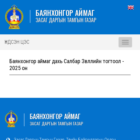
БАЯНХОНГОР АЙМАГ
ЗАСАГ ДАРГЫН ТАМГЫН ГАЗАР
ҮНДСЭН ЦЭС
Toggle
navigati
Баянхонгор аймаг дахь Салбар Зөвлөлийн тогтоол -
2025 он
БАЯНХОНГОР АЙМАГ
ЗАСАГ ДАРГЫН ТАМГЫН ГАЗАР
Засаг Даргын Тамгын Газар, Төрийн Байгууллагын Ордон,