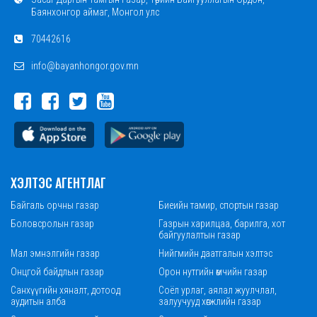
Баянхонгор аймаг, Монгол улс
70442616
info@bayanhongor.gov.mn
ХЭЛТЭС АГЕНТЛАГ
Байгаль орчны газар
Биеийн тамир, спортын газар
Боловсролын газар
Газрын харилцаа, барилга, хот
байгуулалтын газар
Мал эмнэлгийн газар
Нийгмийн даатгалын хэлтэс
Онцгой байдлын газар
Орон нутгийн өмчийн газар
Санхүүгийн хяналт, дотоод
Соёл урлаг, аялал жуулчлал,
аудитын алба
залуучууд хөгжлийн газар