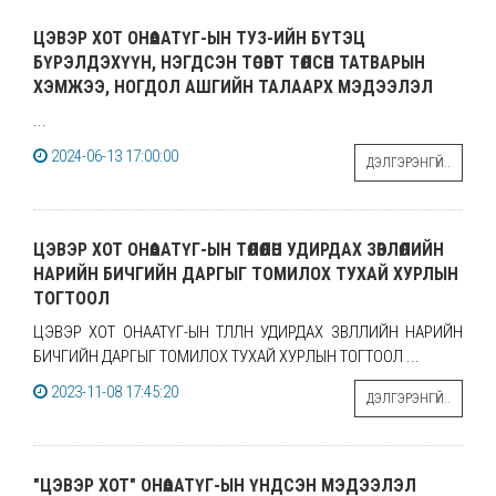
ЦЭВЭР ХОТ ОНӨААТҮГ-ЫН ТУЗ-ИЙН БҮТЭЦ
БҮРЭЛДЭХҮҮН, НЭГДСЭН ТӨСӨВТ ТӨЛСӨН ТАТВАРЫН
ХЭМЖЭЭ, НОГДОЛ АШГИЙН ТАЛААРХ МЭДЭЭЛЭЛ
...
2024-06-13 17:00:00
ДЭЛГЭРЭНГҮЙ..
ЦЭВЭР ХОТ ОНӨААТҮГ-ЫН ТӨЛӨӨЛӨН УДИРДАХ ЗӨВЛӨЛИЙН
НАРИЙН БИЧГИЙН ДАРГЫГ ТОМИЛОХ ТУХАЙ ХУРЛЫН
ТОГТООЛ
ЦЭВЭР ХОТ ОНӨААТҮГ-ЫН ТӨЛӨӨЛӨН УДИРДАХ ЗӨВЛӨЛИЙН НАРИЙН
БИЧГИЙН ДАРГЫГ ТОМИЛОХ ТУХАЙ ХУРЛЫН ТОГТООЛ ...
2023-11-08 17:45:20
ДЭЛГЭРЭНГҮЙ..
"ЦЭВЭР ХОТ" ОНӨААТҮГ-ЫН ҮНДСЭН МЭДЭЭЛЭЛ