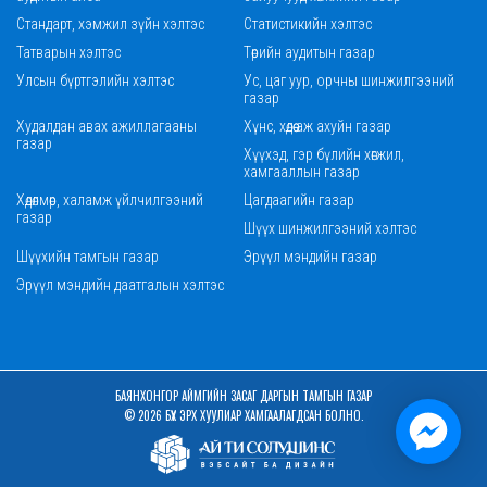
Стандарт, хэмжил зүйн хэлтэс
Статистикийн хэлтэс
Татварын хэлтэс
Төрийн аудитын газар
Улсын бүртгэлийн хэлтэс
Ус, цаг уур, орчны шинжилгээний
газар
Худалдан авах ажиллагааны
Хүнс, хөдөө аж ахуйн газар
газар
Хүүхэд, гэр бүлийн хөгжил,
хамгааллын газар
Хөдөлмөр, халамж үйлчилгээний
Цагдаагийн газар
газар
Шүүх шинжилгээний хэлтэс
Шүүхийн тамгын газар
Эрүүл мэндийн газар
Эрүүл мэндийн даатгалын хэлтэс
БАЯНХОНГОР АЙМГИЙН ЗАСАГ ДАРГЫН ТАМГЫН ГАЗАР
© 2026 БҮХ ЭРХ ХУУЛИАР ХАМГААЛАГДСАН БОЛНО.