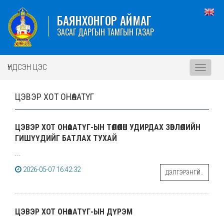
БАЯНХОНГОР АЙМАГ
ЗАСАГ ДАРГЫН ТАМГЫН ГАЗАР
ҮНДСЭН ЦЭС
Toggle
navigati
ЦЭВЭР ХОТ ОНӨААТҮГ
ЦЭВЭР ХОТ ОНӨААТҮГ-ЫН ТӨЛӨӨЛӨН УДИРДАХ ЗӨВЛӨЛИЙН
ГИШҮҮДИЙГ БАТЛАХ ТУХАЙ
...
2026-05-07 16:42:32
ДЭЛГЭРЭНГҮЙ..
ЦЭВЭР ХОТ ОНӨААТҮГ-ЫН ДҮРЭМ