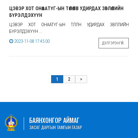
ЦЭВЭР ХОТ ОНӨААТҮГ-ЫН ТӨЛӨӨЛӨН УДИРДАХ ЗӨВЛӨЛИЙН
БҮРЭЛДЭХҮҮН
ЦЭВЭР ХОТ ОНӨААТҮГ-ЫН ТӨЛӨӨЛӨН УДИРДАХ ЗӨВЛӨЛИЙН
БҮРЭЛДЭХҮҮН ...
2023-11-08 17:45:00
ДЭЛГЭРЭНГҮЙ..
1
2
>
БАЯНХОНГОР АЙМАГ
ЗАСАГ ДАРГЫН ТАМГЫН ГАЗАР