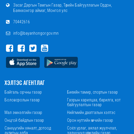
Засаг Даргын Тамгын Газар, Төрийн Байгууллагын Ордон,
Баянхонгор аймаг, Монгол улс
70442616
info@bayanhongor.gov.mn
ХЭЛТЭС АГЕНТЛАГ
Байгаль орчны газар
Биеийн тамир, спортын газар
Боловсролын газар
Газрын харилцаа, барилга, хот
байгуулалтын газар
Мал эмнэлгийн газар
Нийгмийн даатгалын хэлтэс
Онцгой байдлын газар
Орон нутгийн өмчийн газар
Санхүүгийн хяналт, дотоод
Соёл урлаг, аялал жуулчлал,
аудитын алба
залуучууд хөгжлийн газар