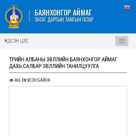
БАЯНХОНГОР АЙМАГ
ЗАСАГ ДАРГЫН ТАМГЫН ГАЗАР
ҮНДСЭН ЦЭС
Toggle
navigati
ТӨРИЙН АЛБАНЫ ЗӨВЛӨЛИЙН БАЯНХОНГОР АЙМАГ
ДАХЬ САЛБАР ЗӨВЛӨЛИЙН ТАНИЛЦУУЛГА
466 ХҮН ҮЗСЭН БАЙНА