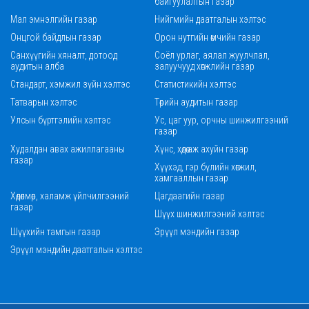
байгуулалтын газар
Мал эмнэлгийн газар
Нийгмийн даатгалын хэлтэс
Онцгой байдлын газар
Орон нутгийн өмчийн газар
Санхүүгийн хяналт, дотоод
Соёл урлаг, аялал жуулчлал,
аудитын алба
залуучууд хөгжлийн газар
Стандарт, хэмжил зүйн хэлтэс
Статистикийн хэлтэс
Татварын хэлтэс
Төрийн аудитын газар
Улсын бүртгэлийн хэлтэс
Ус, цаг уур, орчны шинжилгээний
газар
Худалдан авах ажиллагааны
Хүнс, хөдөө аж ахуйн газар
газар
Хүүхэд, гэр бүлийн хөгжил,
хамгааллын газар
Хөдөлмөр, халамж үйлчилгээний
Цагдаагийн газар
газар
Шүүх шинжилгээний хэлтэс
Шүүхийн тамгын газар
Эрүүл мэндийн газар
Эрүүл мэндийн даатгалын хэлтэс