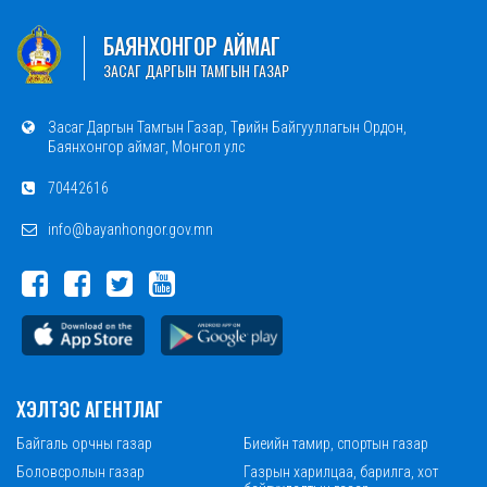
БАЯНХОНГОР АЙМАГ
ЗАСАГ ДАРГЫН ТАМГЫН ГАЗАР
Засаг Даргын Тамгын Газар, Төрийн Байгууллагын Ордон,
Баянхонгор аймаг, Монгол улс
70442616
info@bayanhongor.gov.mn
ХЭЛТЭС АГЕНТЛАГ
Байгаль орчны газар
Биеийн тамир, спортын газар
Боловсролын газар
Газрын харилцаа, барилга, хот