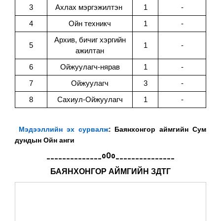
3
Ахлах мэргэжилтэн
1
-
4
Ойн техникч
1
-
Архив, бичиг хэргийн
5
1
-
ажилтан
6
Ойжуулагч-нярав
1
-
7
Ойжуулагч
3
-
8
Сахиул-Ойжуулагч
1
-
Мэдээллийн эх сурвалж
: Баянхонгор аймгийн Сум
дундын Ойн анги
______________oOo_______________
БАЯНХОНГОР АЙМГИЙН ЗДТГ