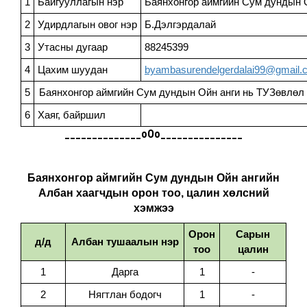
1
Байгууллагын нэр
Баянхонгор аймгийн Сум дундын 
2
Удирдлагын овог нэр
Б.Дэлгэрдалай
3
Утасны дугаар
88245399
4
Цахим шуудан
byambasurendelgerdalai99@gmail.
5
Баянхонгор аймгийн Сум дундын Ойн анги нь ТУЗөвлөл
6
Хаяг, байршил
______________oOo_______________
Баянхонгор аймгийн Сум дундын Ойн ангийн
Албан хаагчдын орон тоо, цалин хөлсний
хэмжээ
Орон
Сарын
д/д
Албан тушаалын нэр
тоо
цалин
1
Дарга
1
-
2
Нягтлан бодогч
1
-