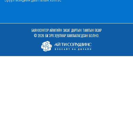
Эрүүл мэндийн даатгалын хэлтэс
БАЯНХОНГОР АЙМГИЙН ЗАСАГ ДАРГЫН ТАМГЫН ГАЗАР
© 2026 БҮХ ЭРХ ХУУЛИАР ХАМГААЛАГДСАН БОЛНО.