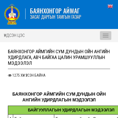
БАЯНХОНГОР АЙМАГ
ЗАСАГ ДАРГЫН ТАМГЫН ГАЗАР
ҮНДСЭН ЦЭС
Toggle
navigati
БАЯНХОНГОР АЙМГИЙН СУМ ДУНДЫН ОЙН АНГИЙН
УДИРДЛАГА, АВЧ БАЙГАА ЦАЛИН УРАМШУУЛЛЫН
МЭДЭЭЛЭЛ
1275 ХҮН ҮЗСЭН БАЙНА
БАЯНХОНГОР АЙМГИЙН СУМ ДУНДЫН ОЙН
АНГИЙН УДИРДЛАГЫН МЭДЭЭЛЭЛ
БАЙГУУЛЛАГЫН УДИРДЛАГЫН МЭДЭЭЛЭЛ