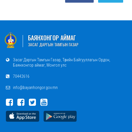
БАЯНХОНГОР АЙМАГ
ЗАСАГ ДАРГЫН ТАМГЫН ГАЗАР
Засаг Даргын Тамгын Газар, Төрийн Байгууллагын Ордон,
Баянхонгор аймаг, Монгол улс
70442616
info@bayanhongor.gov.mn