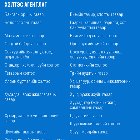
ХЭЛТЭС АГЕНТЛАГ
Байгаль орчны газар
Биеийн тамир, спортын газар
Боловсролын газар
Газрын харилцаа, барилга, хот
байгуулалтын газар
Мал эмнэлгийн газар
Нийгмийн даатгалын хэлтэс
Онцгой байдлын газар
Орон нутгийн өмчийн газар
Санхүүгийн хяналт, дотоод
Соёл урлаг, аялал жуулчлал,
аудитын алба
залуучууд хөгжлийн газар
Стандарт, хэмжил зүйн хэлтэс
Статистикийн хэлтэс
Татварын хэлтэс
Төрийн аудитын газар
Улсын бүртгэлийн хэлтэс
Ус, цаг уур, орчны шинжилгээний
газар
Худалдан авах ажиллагааны
Хүнс, хөдөө аж ахуйн газар
газар
Хүүхэд, гэр бүлийн хөгжил,
хамгааллын газар
Хөдөлмөр, халамж үйлчилгээний
Цагдаагийн газар
газар
Шүүх шинжилгээний хэлтэс
Шүүхийн тамгын газар
Эрүүл мэндийн газар