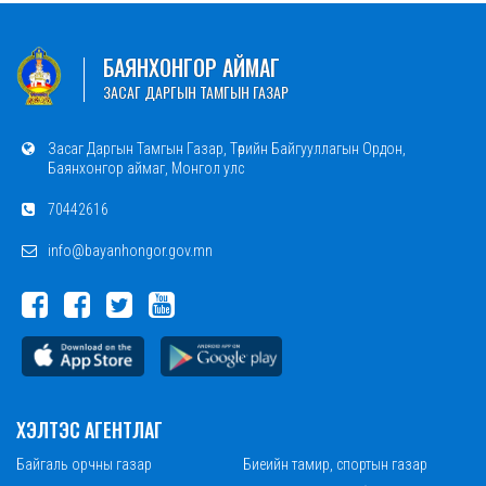
БАЯНХОНГОР АЙМАГ
ЗАСАГ ДАРГЫН ТАМГЫН ГАЗАР
Засаг Даргын Тамгын Газар, Төрийн Байгууллагын Ордон,
Баянхонгор аймаг, Монгол улс
70442616
info@bayanhongor.gov.mn
ХЭЛТЭС АГЕНТЛАГ
Байгаль орчны газар
Биеийн тамир, спортын газар