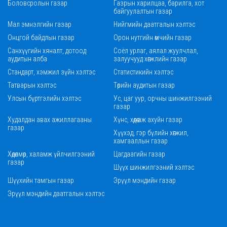
Боловсролын газар
Газрын харилцаа, барилга, хот
байгуулалтын газар
Мал эмнэлгийн газар
Нийгмийн даатгалын хэлтэс
Онцгой байдлын газар
Орон нутгийн өмчийн газар
Санхүүгийн хяналт, дотоод
Соёл урлаг, аялал жуулчлал,
аудитын алба
залуучууд хөгжлийн газар
Стандарт, хэмжил зүйн хэлтэс
Статистикийн хэлтэс
Татварын хэлтэс
Төрийн аудитын газар
Улсын бүртгэлийн хэлтэс
Ус, цаг уур, орчны шинжилгээний
газар
Худалдан авах ажиллагааны
Хүнс, хөдөө аж ахуйн газар
газар
Хүүхэд, гэр бүлийн хөгжил,
хамгааллын газар
Хөдөлмөр, халамж үйлчилгээний
Цагдаагийн газар
газар
Шүүх шинжилгээний хэлтэс
Шүүхийн тамгын газар
Эрүүл мэндийн газар
Эрүүл мэндийн даатгалын хэлтэс