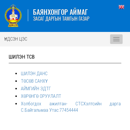
БАЯНХОНГОР АЙМАГ
ЗАСАГ ДАРГЫН ТАМГЫН ГАЗАР
ҮНДСЭН ЦЭС
Toggle
navigati
ШИЛЭН ТӨСӨВ
ШИЛЭН ДАНС
ТӨСӨВ САНХҮҮ
АЙМГИЙН ЗДТГ
ХӨРӨНГӨ ОРУУЛАЛТ
Холбогдох ажилтан- СТСХэлтсийн дарга
С.Байгальмаа Утас:77454444