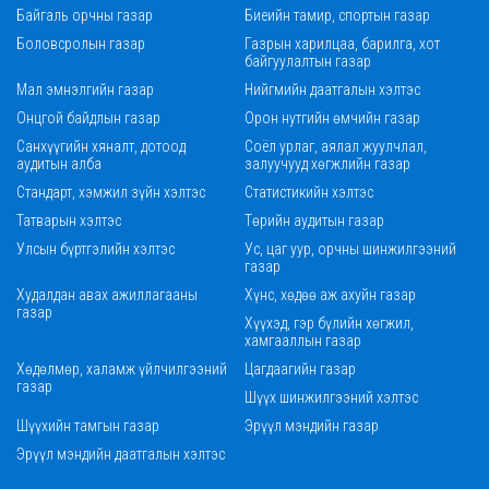
Байгаль орчны газар
Биеийн тамир, спортын газар
Боловсролын газар
Газрын харилцаа, барилга, хот
байгуулалтын газар
Мал эмнэлгийн газар
Нийгмийн даатгалын хэлтэс
Онцгой байдлын газар
Орон нутгийн өмчийн газар
Санхүүгийн хяналт, дотоод
Соёл урлаг, аялал жуулчлал,
аудитын алба
залуучууд хөгжлийн газар
Стандарт, хэмжил зүйн хэлтэс
Статистикийн хэлтэс
Татварын хэлтэс
Төрийн аудитын газар
Улсын бүртгэлийн хэлтэс
Ус, цаг уур, орчны шинжилгээний
газар
Худалдан авах ажиллагааны
Хүнс, хөдөө аж ахуйн газар
газар
Хүүхэд, гэр бүлийн хөгжил,
хамгааллын газар
Хөдөлмөр, халамж үйлчилгээний
Цагдаагийн газар
газар
Шүүх шинжилгээний хэлтэс
Шүүхийн тамгын газар
Эрүүл мэндийн газар
Эрүүл мэндийн даатгалын хэлтэс