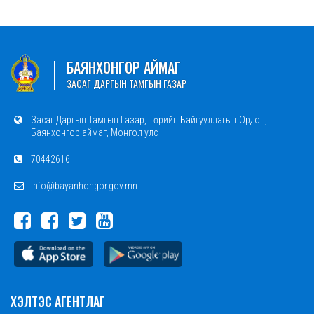
БАЯНХОНГОР АЙМАГ
ЗАСАГ ДАРГЫН ТАМГЫН ГАЗАР
Засаг Даргын Тамгын Газар, Төрийн Байгууллагын Ордон,
Баянхонгор аймаг, Монгол улс
70442616
info@bayanhongor.gov.mn
ХЭЛТЭС АГЕНТЛАГ