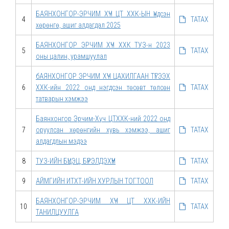
БАЯНХОНГОР-ЭРЧИМ ХҮЧ ЦТ ХХК-ЫН Үндсэн
4
ТАТАХ
хөрөнгө, ашиг алдагдал 2025
БАЯНХОНГОР ЭРЧИМ ХҮЧ ХХК ТУЗ-н 2023
5
ТАТАХ
оны цалин, урамшуулал
бАЯНХОНГОР ЭРЧИМ ХҮЧ ЦАХИЛГААН ТҮГЭЭХ
6
ХХК-ийн 2022 онд нэгдсэн төсөвт төлсөн
ТАТАХ
татварын хэмжээ
Баянхонгор Эрчим-Хүч ЦТХХК-ний 2022 онд
7
оруулсан хөрөнгийн хувь хэмжээ, ашиг
ТАТАХ
алдагдлын мэдээ
8
ТУЗ-ИЙН БҮЦЭЦ, БҮРЭЛДЭХҮҮН
ТАТАХ
9
АЙМГИЙН ИТХТ-ИЙН ХУРЛЫН ТОГТООЛ
ТАТАХ
БАЯНХОНГОР-ЭРЧИМ ХҮЧ ЦТ ХХК-ИЙН
10
ТАТАХ
ТАНИЛЦУУЛГА