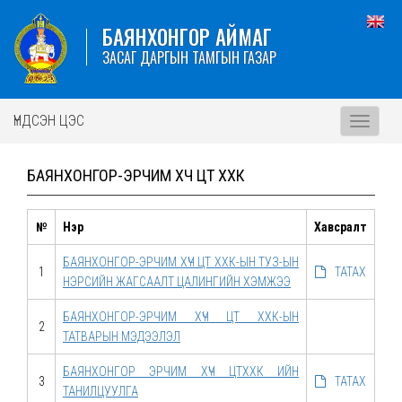
БАЯНХОНГОР АЙМАГ
ЗАСАГ ДАРГЫН ТАМГЫН ГАЗАР
ҮНДСЭН ЦЭС
Toggle
navigati
БАЯНХОНГОР-ЭРЧИМ ХҮЧ ЦТ ХХК
№
Нэр
Хавсралт
БАЯНХОНГОР-ЭРЧИМ ХҮЧ ЦТ ХХК-ЫН ТУЗ-ЫН
1
ТАТАХ
НЭРСИЙН ЖАГСААЛТ ЦАЛИНГИЙН ХЭМЖЭЭ
БАЯНХОНГОР-ЭРЧИМ ХҮЧ ЦТ ХХК-ЫН
2
ТАТВАРЫН МЭДЭЭЛЭЛ
БАЯНХОНГОР ЭРЧИМ ХҮЧ ЦТХХК ИЙН
3
ТАТАХ
ТАНИЛЦУУЛГА