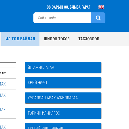
08 САРЫН 08, БЯМБА ГАРАГ
ИЛ ТОД БАЙДАЛ
ШИЛЭН ТӨСӨВ
ТАСЗӨВЛӨЛ
ҮЙЛ АЖИЛЛАГАА
алт
ХҮНИЙ НӨӨЦ
ТАХ
ТАХ
ХУДАЛДАН АВАХ АЖИЛЛАГАА
ТАХ
ТӨРИЙН ҮЙЛЧИЛГЭЭ
ТАХ
ТУСГАЙ ЗӨВШӨӨРӨЛ