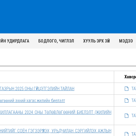
ИЙН УДИРДЛАГА
БОДЛОГО, ЧИГЛЭЛ
ХУУЛЬ ЭРХ ЗҮЙ
МЭДЭЭ
Хавср
АЗРЫН 2025 ОНЫ ГҮЙЦЭТГЭЛИЙН ТАЙЛАН
ТА
өгөөний эхний хагас жилийн биелэлт
ТА
ЖИЛЛАГААНЫ 2024 ОНЫ ТӨЛӨВЛӨГӨӨНИЙ БИЕЛЭЛТ (ЖИЛИЙН
ТА
ИЙТИЙГ СОЁН ГЭГЭЭРҮҮЛЭХ, УРЬДЧИЛАН СЭРГИЙЛЭХ АЖЛЫН
ТА