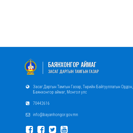
БАЯНХОНГОР АЙМАГ
ЗАСАГ ДАРГЫН ТАМГЫН ГАЗАР
Засаг Даргын Тамгын Газар, Төрийн Байгууллагын Ордон,
Баянхонгор аймаг, Монгол улс
70442616
info@bayanhongor.gov.mn