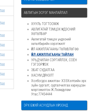
ТАХ
АВЛИГЫН ЭСРЭГ МАНЛАЙЛАЛ
ТАХ
ХУУЛЬ ТОГТООМЖ
АВЛИГАТАЙ ТЭМЦЭХ ҮНДЭСНИЙ
ХӨТӨЛБӨР
ТАХ
Авлигатай тэмцэх үндэсний
хөтөлбөрийн хэрэгжилт
ТАХ
ҮЙЛ АЖИЛЛАГААНЫ ТӨЛӨВЛӨГӨӨ
ҮЙЛ АЖИЛЛАГААНЫ ТАЙЛАН
ТАХ
УРЬДЧИЛАН СЭРГИЙЛЭХ, СОЁН
ГЭГЭЭРҮҮЛЭХ
ТАХ
ЭБАТ СУДАЛГАА
ТАХ
ХАСУМ ДҮГНЭЛТ
Холбогдох ажилтан- ХЭЗХэлтсийн эрх
ТАХ
зүйн сургалт, сурталчилгаа хариуцсан
мэргэжилтэн Ж.Лхамдулам
Утас:77454444
ЭРХ БҮХИЙ АСУУДЛЫН ХҮРЭЭНД