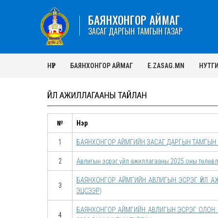
БАЯНХОНГОР АЙМАГ
ЗАСАГ ДАРГЫН ТАМГЫН ГАЗАР
НҮҮР
БАЯНХОНГОР АЙМАГ
E.ZASAG.MN
НУТГ
ҮЙЛ АЖИЛЛАГААНЫ ТАЙЛАН
№
Нэр
1
БАЯНХОНГОР АЙМГИЙН ЗАСАГ ДАРГЫН ТАМГЫН Г
2
Авлигын эсрэг үйл ажиллагааны 2025 оны төлөвл
БАЯНХОНГОР АЙМГИЙН АВЛИГЫН ЭСРЭГ ҮЙЛ А
3
ЭЦСЭЭР)
БАЯНХОНГОР АЙМГИЙН АВЛИГЫН ЭСРЭГ ОЛОН Н
4