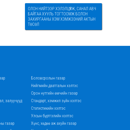
ОЛОН НИЙТЭЭР ХЭЛЭЛЦҮҮЛЖ, САНАЛ АВЧ
БАЙГАА ХУУЛЬ ТОГТООМЖ БОЛОН
ЗАХИРГААНЫ ХЭМ ХЭМЖЭЭНИЙ АКТЫН
ТӨСӨЛ
зар
Боловсролын газар
Нийгмийн даатгалын хэлтэс
Орон нутгийн өмчийн газар
ал, залуучууд
Стандарт, хэмжил зүйн хэлтэс
Статистикийн хэлтэс
Улсын бүртгэлийн хэлтэс
ны газар
Хүнс, хөдөө аж ахуйн газар