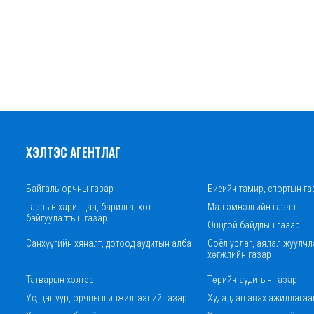
ХЭЛТЭС АГЕНТЛАГ
Байгаль орчны газар
Биеийн тамир, спортын га
Газрын харилцаа, барилга, хот
Мал эмнэлгийн газар
байгуулалтын газар
Онцгой байдлын газар
Санхүүгийн хяналт, дотоод аудитын алба
Соёл урлаг, аялал жуулчл
хөгжлийн газар
Татварын хэлтэс
Төрийн аудитын газар
Ус, цаг уур, орчны шинжилгээний газар
Худалдан авах ажиллагаа