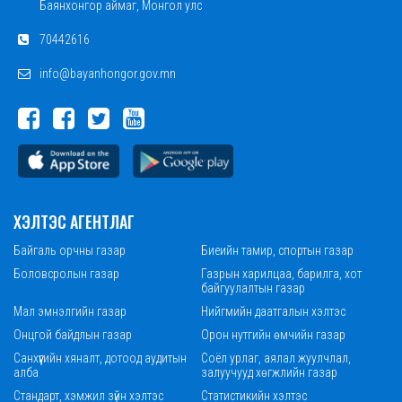
Баянхонгор аймаг, Монгол улс
70442616
info@bayanhongor.gov.mn
ХЭЛТЭС АГЕНТЛАГ
Байгаль орчны газар
Биеийн тамир, спортын газар
Боловсролын газар
Газрын харилцаа, барилга, хот
байгуулалтын газар
Мал эмнэлгийн газар
Нийгмийн даатгалын хэлтэс
Онцгой байдлын газар
Орон нутгийн өмчийн газар
Санхүүгийн хяналт, дотоод аудитын
Соёл урлаг, аялал жуулчлал,
алба
залуучууд хөгжлийн газар
Стандарт, хэмжил зүйн хэлтэс
Статистикийн хэлтэс