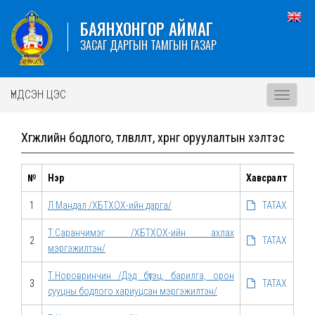
БАЯНХОНГОР АЙМАГ
ЗАСАГ ДАРГЫН ТАМГЫН ГАЗАР
ҮНДСЭН ЦЭС
Toggle
navigati
Хөгжлийн бодлого, төлөвлөлт, хөрөнгө оруулалтын хэлтэс
№
Нэр
Хавсралт
1
Л.Мандал /ХБТХОХ-ийн дарга/
ТАТАХ
Т.Саранчимэг /ХБТХОХ-ийн ахлах
2
ТАТАХ
мэргэжилтэн/
Т.Норовринчин /Дэд бүтэц, барилга, орон
3
ТАТАХ
сууцны бодлого хариуцсан мэргэжилтэн/