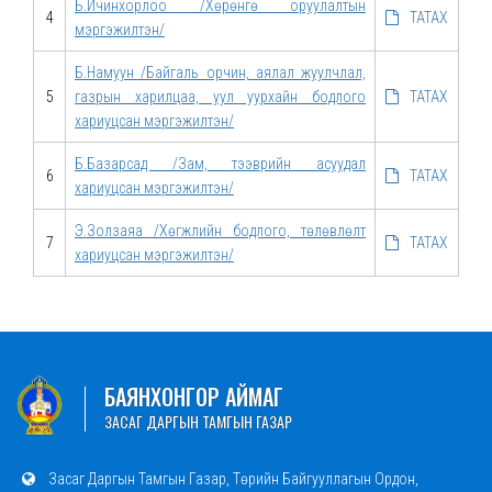
Б.Ичинхорлоо /Хөрөнгө оруулалтын
4
ТАТАХ
мэргэжилтэн/
Б.Намуун /Байгаль орчин, аялал жуулчлал,
5
газрын харилцаа, уул уурхайн бодлого
ТАТАХ
хариуцсан мэргэжилтэн/
Б.Базарсад /Зам, тээврийн асуудал
6
ТАТАХ
хариуцсан мэргэжилтэн/
Э.Золзаяа /Хөгжлийн бодлого, төлөвлөлт
7
ТАТАХ
хариуцсан мэргэжилтэн/
БАЯНХОНГОР АЙМАГ
ЗАСАГ ДАРГЫН ТАМГЫН ГАЗАР
Засаг Даргын Тамгын Газар, Төрийн Байгууллагын Ордон,