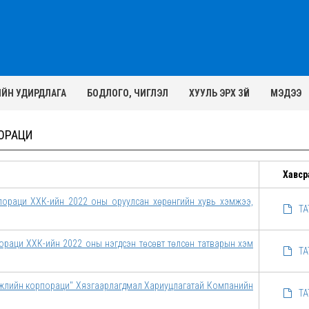
ИЙН УДИРДЛАГА
БОДЛОГО, ЧИГЛЭЛ
ХУУЛЬ ЭРХ ЗҮЙ
МЭДЭЭ
ОРАЦИ
Хавср
пораци ХХК-ийн 2022 оны оруулсан хөрөнгийн хувь хэмжээ,
ТА
ораци ХХК-ийн 2022 оны нэгдсэн төсөвт төлсөн татварын хэм
ТА
өгжлийн корпораци" Хязгаарлагдмал Хариуцлагатай Компанийн
ТА