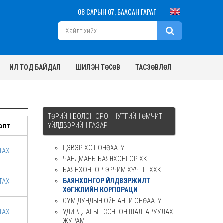
08 САРЫН 07, БААСАН ГАРАГ
ИЛ ТОД БАЙДАЛ
ШИЛЭН ТӨСӨВ
ТАСЗӨВЛӨЛ
ТӨРИЙН БОЛОН ОРОН НУТГИЙН ӨМЧИТ
ҮЙЛДВЭРИЙН ГАЗАР
алт
ЦЭВЭР ХОТ ОНӨААТҮГ
ТАХ
ЧАНДМАНЬ-БАЯНХОНГОР ХК
БАЯНХОНГОР-ЭРЧИМ ХҮЧ ЦТ ХХК
БАЯНХОНГОР ҮЙЛДВЭРЖИЛТ
ТАХ
ХӨГЖЛИЙН КОРПОРАЦИ
СУМ ДУНДЫН ОЙН АНГИ ОНӨААТҮГ
ТАХ
УДИРДЛАГЫГ СОНГОН ШАЛГАРУУЛАХ
ЖУРАМ