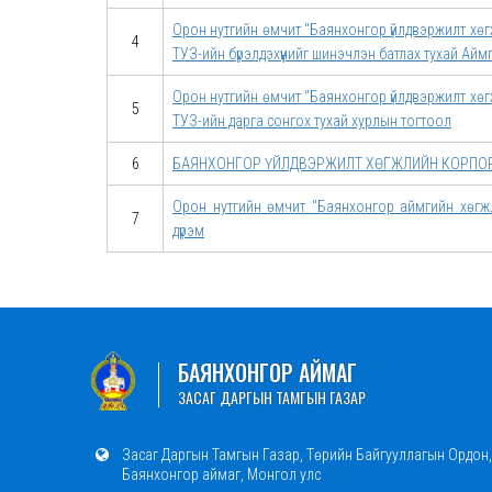
Орон нутгийн өмчит "Баянхонгор үйлдвэржилт х
4
ТУЗ-ийн бүрэлдэхүүнийг шинэчлэн батлах тухай Ай
Орон нутгийн өмчит "Баянхонгор үйлдвэржилт х
5
ТУЗ-ийн дарга сонгох тухай хурлын тогтоол
6
БАЯНХОНГОР ҮЙЛДВЭРЖИЛТ ХӨГЖЛИЙН КОРПОР
Орон нутгийн өмчит "Баянхонгор аймгийн хөг
7
дүрэм
БАЯНХОНГОР АЙМАГ
ЗАСАГ ДАРГЫН ТАМГЫН ГАЗАР
Засаг Даргын Тамгын Газар, Төрийн Байгууллагын Ордон,
Баянхонгор аймаг, Монгол улс