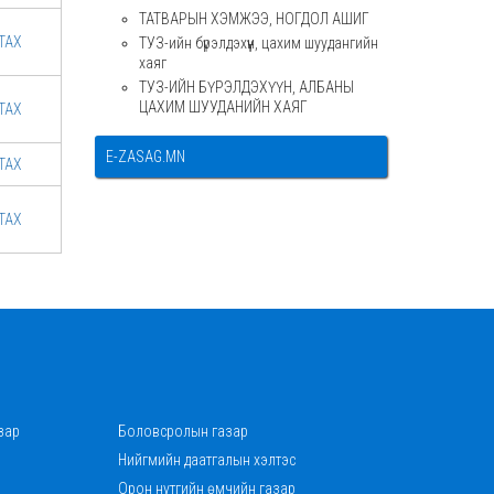
ТАТВАРЫН ХЭМЖЭЭ, НОГДОЛ АШИГ
ТАХ
ТУЗ-ийн бүрэлдэхүүн, цахим шуудангийн
хаяг
ТУЗ-ИЙН БҮРЭЛДЭХҮҮН, АЛБАНЫ
ЦАХИМ ШУУДАНИЙН ХАЯГ
ТАХ
Е-ZASAG.MN
ТАХ
ТАХ
зар
Боловсролын газар
Нийгмийн даатгалын хэлтэс
Орон нутгийн өмчийн газар