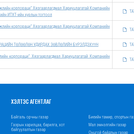
өгжлийн корпораци" Хязгаарлагдмал Хариуцлагатай Компанийн
ТА
мгийн ИТХТ-ийн хурлын тогтоол
өгжлийн корпораци" Хязгаарлагдмал Хариуцлагатай Компанийн
ТА
АЦИЙН ТӨЛӨӨЛӨН УДИРДАХ ЗӨВЛӨЛИЙН БҮРЭЛДЭХҮҮН
ТА
жлийн корпораци" Хязгаарлагдмал Хариуцлагатай Компанийн
ТА
ХЭЛТЭС АГЕНТЛАГ
Байгаль орчны газар
Биеийн тамир, спортын га
Газрын харилцаа, барилга, хот
Мал эмнэлгийн газар
байгуулалтын газар
Онцгой байдлын газар