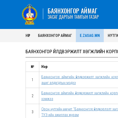
БАЯНХОНГОР АЙМАГ
ЗАСАГ ДАРГЫН ТАМГЫН ГАЗАР
НҮҮР
БАЯНХОНГОР АЙМАГ
E.ZASAG.MN
НУТГ
БАЯНХОНГОР ҮЙЛДВЭРЖИЛТ ХӨГЖЛИЙН КОРП
№
Нэр
Баянхонгор аймгийн үйлдвэржилт хөгжлийн кор
1
ашиг алдагдлын мэдээ
Баянхонгор аймгийн үйлдвэржилт хөгжлийн корп
2
хэмжээ
Орон нутгийн өмчит "Баянхонгор үйлдвэрлэлт х
3
ТУЗ-ийн ажиллах журам