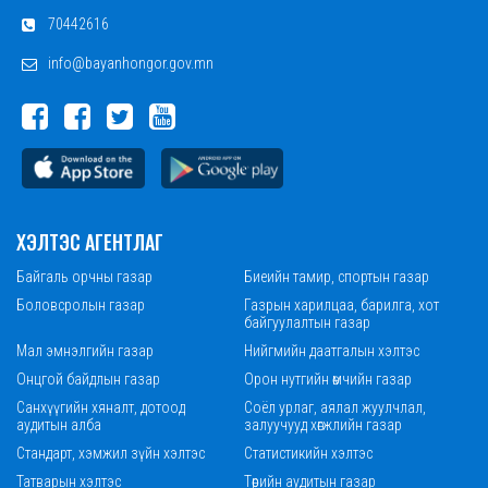
70442616
info@bayanhongor.gov.mn
ХЭЛТЭС АГЕНТЛАГ
Байгаль орчны газар
Биеийн тамир, спортын газар
Боловсролын газар
Газрын харилцаа, барилга, хот
байгуулалтын газар
Мал эмнэлгийн газар
Нийгмийн даатгалын хэлтэс
Онцгой байдлын газар
Орон нутгийн өмчийн газар
Санхүүгийн хяналт, дотоод
Соёл урлаг, аялал жуулчлал,
аудитын алба
залуучууд хөгжлийн газар
Стандарт, хэмжил зүйн хэлтэс
Статистикийн хэлтэс
Татварын хэлтэс
Төрийн аудитын газар