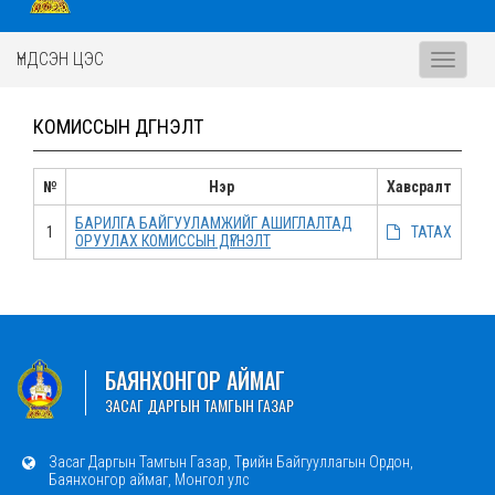
ҮНДСЭН ЦЭС
Toggle
navigati
КОМИССЫН ДҮГНЭЛТ
№
Нэр
Хавсралт
БАРИЛГА БАЙГУУЛАМЖИЙГ АШИГЛАЛТАД
1
ТАТАХ
ОРУУЛАХ КОМИССЫН ДҮГНЭЛТ
БАЯНХОНГОР АЙМАГ
ЗАСАГ ДАРГЫН ТАМГЫН ГАЗАР
Засаг Даргын Тамгын Газар, Төрийн Байгууллагын Ордон,
Баянхонгор аймаг, Монгол улс