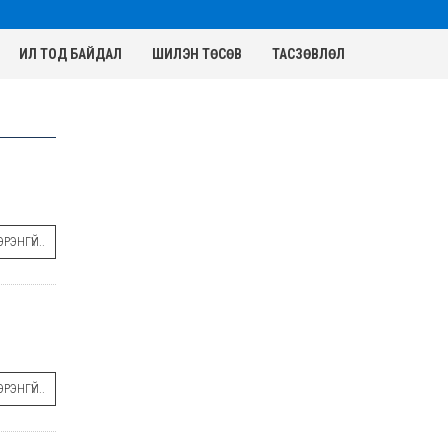
ИЛ ТОД БАЙДАЛ
ШИЛЭН ТӨСӨВ
ТАСЗӨВЛӨЛ
РЭНГҮЙ..
РЭНГҮЙ..