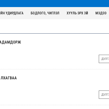
ИЙН УДИРДЛАГА
БОДЛОГО, ЧИГЛЭЛ
ХУУЛЬ ЭРХ ЗҮЙ
МЭДЭЭ
 БАДАМДОРЖ
ДЭЛГЭ
 ЛХАГВАА
ДЭЛГЭ