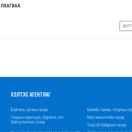
 ЛХАГВАА
ДЭЛГЭ
ХЭЛТЭС АГЕНТЛАГ
Байгаль орчны газар
Биеийн тамир, спортын га
Газрын харилцаа, барилга, хот
Мал эмнэлгийн газар
байгуулалтын газар
Онцгой байдлын газар