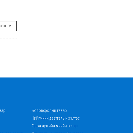
РЭНГҮЙ..
зар
Боловсролын газар
Нийгмийн даатгалын хэлтэс
Орон нутгийн өмчийн газар