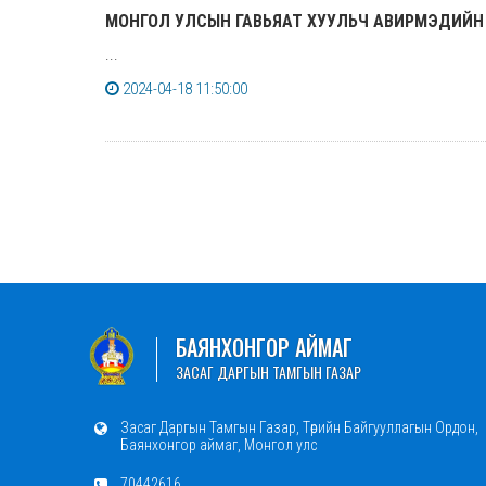
МОНГОЛ УЛСЫН ГАВЬЯАТ ХУУЛЬЧ АВИРМЭДИЙН
...
2024-04-18 11:50:00
БАЯНХОНГОР АЙМАГ
ЗАСАГ ДАРГЫН ТАМГЫН ГАЗАР
Засаг Даргын Тамгын Газар, Төрийн Байгууллагын Ордон,
Баянхонгор аймаг, Монгол улс
70442616