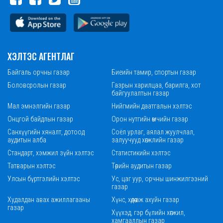
ХЭЛТЭС АГЕНТЛАГ
Байгаль орчны газар
Биеийн тамир, спортын газар
Боловсролын газар
Газрын харилцаа, барилга, хот
байгуулалтын газар
Мал эмнэлгийн газар
Нийгмийн даатгалын хэлтэс
Онцгой байдлын газар
Орон нутгийн өмчийн газар
Санхүүгийн хяналт, дотоод
Соёл урлаг, аялал жуулчлал,
аудитын алба
залуучууд хөгжлийн газар
Стандарт, хэмжил зүйн хэлтэс
Статистикийн хэлтэс
Татварын хэлтэс
Төрийн аудитын газар
Улсын бүртгэлийн хэлтэс
Ус, цаг уур, орчны шинжилгээний
газар
Худалдан авах ажиллагааны
Хүнс, хөдөө аж ахуйн газар
газар
Хүүхэд, гэр бүлийн хөгжил,
хамгааллын газар