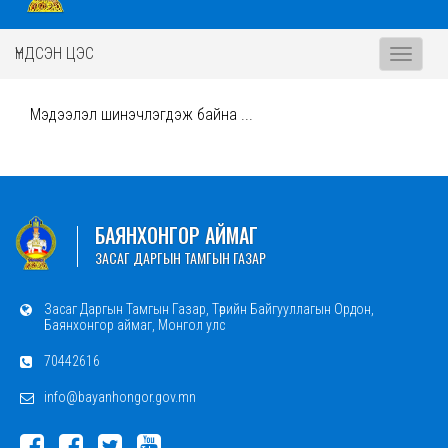
ҮНДСЭН ЦЭС
Toggle
navigati
Мэдээлэл шинэчлэгдэж байна ...
БАЯНХОНГОР АЙМАГ
ЗАСАГ ДАРГЫН ТАМГЫН ГАЗАР
Засаг Даргын Тамгын Газар, Төрийн Байгууллагын Ордон,
Баянхонгор аймаг, Монгол улс
70442616
info@bayanhongor.gov.mn