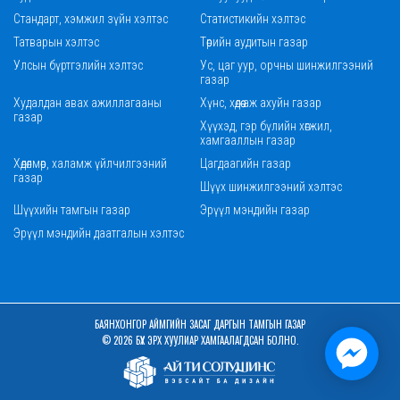
Стандарт, хэмжил зүйн хэлтэс
Статистикийн хэлтэс
Татварын хэлтэс
Төрийн аудитын газар
Улсын бүртгэлийн хэлтэс
Ус, цаг уур, орчны шинжилгээний
газар
Худалдан авах ажиллагааны
Хүнс, хөдөө аж ахуйн газар
газар
Хүүхэд, гэр бүлийн хөгжил,
хамгааллын газар
Хөдөлмөр, халамж үйлчилгээний
Цагдаагийн газар
газар
Шүүх шинжилгээний хэлтэс
Шүүхийн тамгын газар
Эрүүл мэндийн газар
Эрүүл мэндийн даатгалын хэлтэс
БАЯНХОНГОР АЙМГИЙН ЗАСАГ ДАРГЫН ТАМГЫН ГАЗАР
© 2026 БҮХ ЭРХ ХУУЛИАР ХАМГААЛАГДСАН БОЛНО.