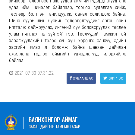
хийхээр төлөвлөсөн ажлуудаа аймгийн удирдлагууд анх
удаа ийм шинэлэг байдлаар, тооцоо судалгаа хийж,
төслөөр бэлтгэн танилцуулж, санал солилцож байна.
Шинэ суурьшлын бүсийн төлөвлөлтүүдийг эргэн сайн
нягталж сайжруулах, ингэний сүү боловсруулах төслөө
улам нягтлах нь зүйтэй” гэв. Төслүүдийг амжилттай
хэрэгжүүлэхийн төлөө хүн хүч, хөрөнгө санхүү, эдийн
засгийн ямар л боломж байна шавхан дайчлан
ажиллана гэдгээ аймгийн удирдлагууд илэрхийлж
байлаа.
2021-07-30 07:31:22
ХУВААЛЦАХ
ЖИРГЭХ
БАЯНХОНГОР АЙМАГ
ЗАСАГ ДАРГЫН ТАМГЫН ГАЗАР