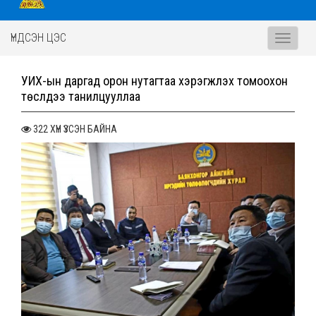
ҮНДСЭН ЦЭС
Toggle
navigati
УИХ-ын даргад орон нутагтаа хэрэгжүүлэх томоохон
төслүүдээ танилцууллаа
322 ХҮН ҮЗСЭН БАЙНА