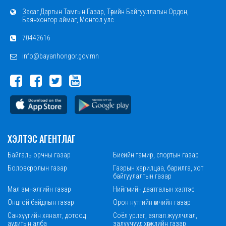
Засаг Даргын Тамгын Газар, Төрийн Байгууллагын Ордон,
Баянхонгор аймаг, Монгол улс
70442616
info@bayanhongor.gov.mn
ХЭЛТЭС АГЕНТЛАГ
Байгаль орчны газар
Биеийн тамир, спортын газар
Боловсролын газар
Газрын харилцаа, барилга, хот
байгуулалтын газар
Мал эмнэлгийн газар
Нийгмийн даатгалын хэлтэс
Онцгой байдлын газар
Орон нутгийн өмчийн газар
Санхүүгийн хяналт, дотоод
Соёл урлаг, аялал жуулчлал,
аудитын алба
залуучууд хөгжлийн газар