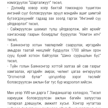
нэмэгдүүлэх “Шаргалжуут” төсөл,
- Дэлхийд ховор хоёр бөхтэй тэмээндээ түшиглэн
ингэний сүүг боловсруулан эрүүл мэндийн ашиг шимтэй
бүтээгдэхүүнийг гадаад зах зээлд гаргах “Ингэний сүү
үйлдвэрлэл” төсөл,
- Сайжруулсан шахмал түлш үйлдвэрлэж, айл өрхийг
хангаснаар гаарын бохирдлыг бууруулах “Номгон илч”
төсөл,
- Баянхонгор хотын төвлөрлийг сааруулах, иргэдийн
амьдрах таатай нөхцлийг бүрдүүлэх 1700 айлын орон
сууц бүхий хотхон байгуулах “Шинэ суурьшлын бүс”
төсөл,
- Түйн голын Баянхонгор хоттой залгаа ай сав газрыг
хамгаалах, иргэдийн амрах, чөлөөт цагаа өнгөрүүлэх
“Оготнотой булаг” цогцолбор зэрэг төслийг
боловсруулсан ажлын баг тус бүр мэдээлэл хийсэн.
Мөн үеэр УИХ-ын дарга Г.Занданшатар хэлэхдээ, “Төсөл
хариуцаж боловсруулсан ажлын багийн залуустаа
талархал дэвшүүлж, амжилт хүсье. Хонгор нутагтаа