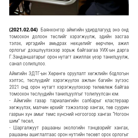
(2021.02.04)
Баянхонгор аймгийн удирдлагууд энэ онд
томоохон долоон төслийг хэрэгжүүлж, эдийн засгаа
тэлэх, иргэдийн амьдрах нөхцөлийг өөрчлөн, ажил
орлогыг дээшлүүлэхээр зорьж байгаагаа УИХ-ын дарга
Г.Занданшатарыг орон нутагт ажиллах үеэр танилцуулж,
санал солилцлоо.
Аймгийн ЗДТГ-ын Хөрөнгө оруулалт хөгжлийн бодлогын
хэлтэс, төслүүдийг хэрэгжүүлэх ажлын багийн зүгээс
2021 онд орон нутагт хэрэгжүүлэхээр төлөвлөж байгаа
томоохон төслүүдийн танилцуулгыг толилуулсан юм.
- Аймгийн газар тариалангийн салбарыг кластераар
хөгжүүлэх, малчин өрхийг тэжээлээр хангах, төв суурин
газрын хүн амыг төмс хүнсний ногоогоор хангах “Ногоон
шим” төсөл,
- Шаргалжуут рашааны экологийн тэнцвэрийг хангах,
рашааны ашиглалтаас орон нутгийн төсөвт орох орлогыг