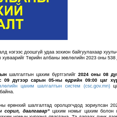
лд нэгээс доошгүй удаа зохион байгуулахаар хууль
н хуваарийг Төрийн албаны зөвлөлийн 2023 оны 538
рлын
шалгалтын цахим бүртгэлийг
2024 оны 08 ду
с 09 дүгээр сарын 05-ны өдрийн 09:00 цаг хү
лөлийн цахим шалгалтын систем (csc.gov.mn)
ц
байна.
ны ерөнхий шалгалтад оролцогчдод зориулсан 20
 сорил, даалгавар”
цахим номыг цахим болон 
цахим номын хүрээнд явагдана. Та дараах линк дээ