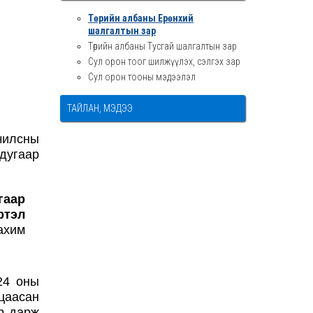
Төрийн албаны Ерөнхий
шалгалтын зар
Төрийн албаны Тусгай шалгалтын зар
Сул орон тоог шилжүүлэх, сэлгэх зар
Сул орон тооны мэдээлэл
ТАЙЛАН, МЭДЭЭ
чилсны
 дугаар
гаар
ртэл
ахим
24 оны
цаасан
р дарж