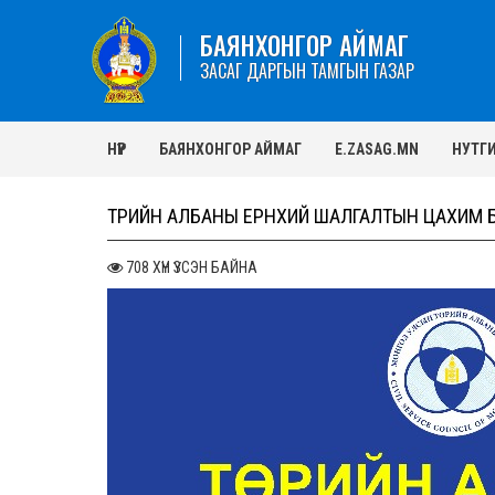
БАЯНХОНГОР АЙМАГ
ЗАСАГ ДАРГЫН ТАМГЫН ГАЗАР
НҮҮР
БАЯНХОНГОР АЙМАГ
E.ZASAG.MN
НУТГ
ТӨРИЙН АЛБАНЫ ЕРӨНХИЙ ШАЛГАЛТЫН ЦАХИМ 
708 ХҮН ҮЗСЭН БАЙНА