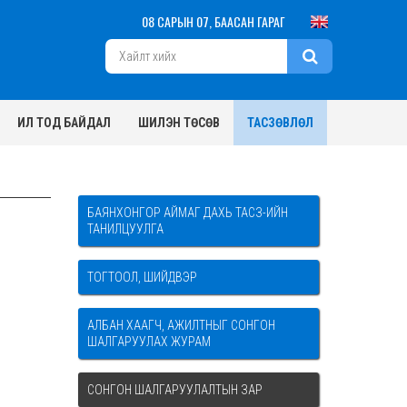
08 САРЫН 07, БААСАН ГАРАГ
ИЛ ТОД БАЙДАЛ
ШИЛЭН ТӨСӨВ
ТАСЗӨВЛӨЛ
БАЯНХОНГОР АЙМАГ ДАХЬ ТАСЗ-ИЙН
ТАНИЛЦУУЛГА
ТОГТООЛ, ШИЙДВЭР
АЛБАН ХААГЧ, АЖИЛТНЫГ СОНГОН
ШАЛГАРУУЛАХ ЖУРАМ
СОНГОН ШАЛГАРУУЛАЛТЫН ЗАР