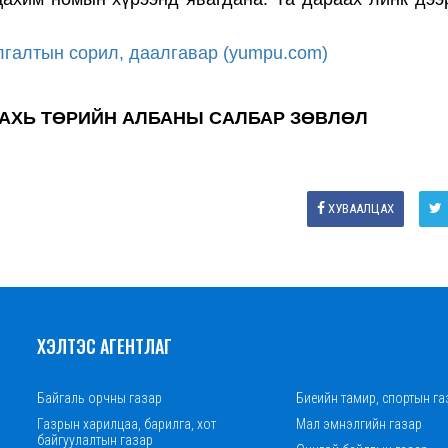
галтын сорил, даалгавар (yumpu.com)
АХЬ ТӨРИЙН АЛБАНЫ САЛБАР ЗӨВЛӨЛ
ХУВААЛЦАХ
ХЭЛТЭС АГЕНТЛАГ
Байгаль орчны газар
Биеийн тамир, спортын га
Газрын харилцаа, барилга, хот
Мал эмнэлгийн газар
байгуулалтын газар