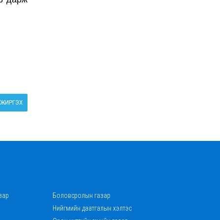
ЖИРГЭХ
зар
Боловсролын газар
Нийгмийн даатгалын хэлтэс