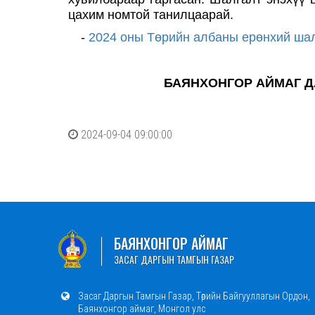
цахим номтой танилцаарай.
-
2024 оны Төрийн албаны ерөнхий шал
БАЯНХОНГОР АЙМАГ Д
2024-09-04 09:00:00
БАЯНХОНГОР АЙМАГ
ЗАСАГ ДАРГЫН ТАМГЫН ГАЗАР
Засаг Даргын Тамгын Газар, Төрийн Байгууллагын Ордон,
Баянхонгор аймаг, Монгол улс