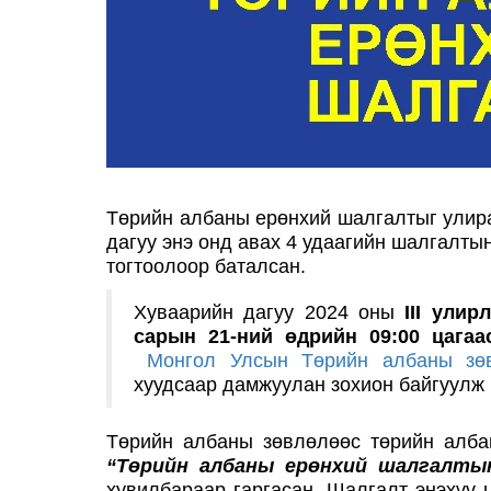
Төрийн албаны ерөнхий шалгалтыг улира
дагуу энэ онд авах 4 удаагийн шалгалты
тогтоолоор баталсан.
Хуваарийн дагуу 2024 оны
III ули
сарын 21-ний өдрийн 09:00 цагаа
Монгол Улсын Төрийн албаны зөв
хуудсаар дамжуулан зохион байгуулж 
Төрийн албаны зөвлөлөөс төрийн алба
“Төрийн албаны ерөнхий шалгалтын
хувилбараар гаргасан. Шалгалт энэхүү 