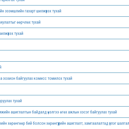
н эзэмшлийн газарт шилжүүлэх тухай
иулалтыг өөрчлөх тухай
лжүүлэх тухай
й
аа зохион байгуулах комисс томилох тухай
руулах тухай
жийн ашиглалтын байдалд үнэлгээ өгөх ажлын хэсэг байгуулах тухай
ийн хөрөнгөөр бий болсон хөрөнгүүдийн ашиглалт, хамгаалалтад үзлэг шалга