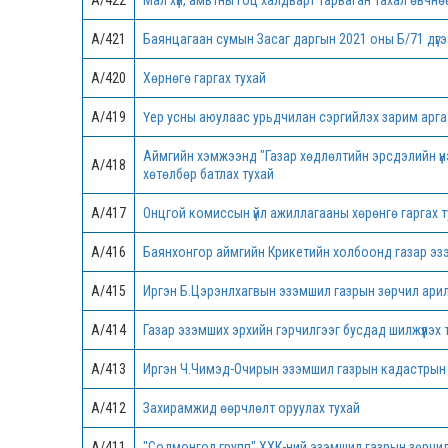
А/422
Мал хүн, амьтны гоц халдварт тарваган тахал өвчн
А/421
Баянцагаан сумын Засаг даргын 2021 оны Б/71 дүгээ
А/420
Хөрнөгө гаргах тухай
А/419
Үер усны аюулаас урьдчилан сэргийлэх зарим арга
Аймгийн хэмжээнд "Газар хөдлөлтийн эрсдэлийн үнэл
А/418
хөтөлбөр батлах тухай
А/417
Онцгой комиссын үйл ажиллагааны хөрөнгө гаргах т
А/416
Баянхонгор аймгийн Крикетийн холбоонд газар эзэм
А/415
Иргэн Б.Цэрэнлхагвын эзэмшил газрын зөрчил арил
А/414
Газар эзэмших эрхийн гэрчилгээг бусдад шилжүүлэх 
А/413
Иргэн Ч.Чимэд-Очирын эзэмшил газрын кадастрын 
А/412
Захирамжид өөрчлөлт оруулах тухай
А/411
"Содмонгол групп" ХХК-ний эзэмшил газрын зөрчил