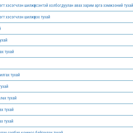
эгт хэсэгчлэн шилжүүлсэнтэй холбогдуулан авах зарим арга хэмжээний туха
гт хэсэгчлэн шилжүүлэх тухай
й
тухай
ах тухай
илгах тухай
тухай
лөх тухай
ах тухай
ах тухай
улах салбар комисс байгуулах тухай