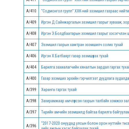
А/410
"Содмонгол групп" ХХК-ний эзэмшил газраас нийтий
А/409
Иргэн Д.Сайнжаргалын эзэмшил газрыг хувааж, зор
А/408
Иргэн Э.Болдбаатарын эзэмшил газрыг хэсэгчлэн ши
А/407
Эзэмшил газрын хамтран эзэмшилч солих тухай
А/406
Иргэн Х.Батбаярт газар эзэмшүүлэх тухай
А/404
Барилга захиалагчийн хяналтын зардал гаргах туха
А/400
Газар эзэмших эрхийн гэрчилгээт дуудлага худалд
А/399
Хөрөнгө гаргах тухай
А/398
Захирамжаар өмчлүүлсэн газрын талбайн хэмжээ зал
А/397
Төрийн амчийн эзэмшилд байгаа барилга байгуулам
"2017-2020 онуудад улсын болон орон нутгийн төсв
А/396
хийх ажлын хэсэг байгуулах тухай