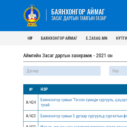
БАЯНХОНГОР АЙМАГ
ЗАСАГ ДАРГЫН ТАМГЫН ГАЗАР
НҮҮР
БАЯНХОНГОР АЙМАГ
E.ZASAG.MN
НУТГ
Аймгийн Засаг даргын захирамж - 2021 он
№
НЭР
Баянхонгор сумын "Гэгээн сумади сургууль, цэцэр
А/424
тухай
А/423
Баянхонгор сумын 5 дугаар сургуульд сургалтын үй