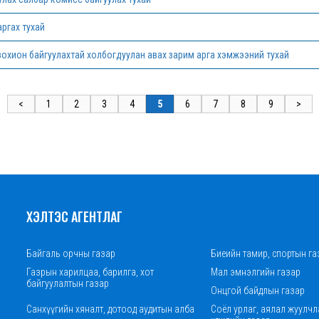
аргах тухай
охион байгуулахтай холбогдуулан авах зарим арга хэмжээний тухай
<
1
2
3
4
5
6
7
8
9
>
ХЭЛТЭС АГЕНТЛАГ
Байгаль орчны газар
Биеийн тамир, спортын га
Газрын харилцаа, барилга, хот
Мал эмнэлгийн газар
байгуулалтын газар
Онцгой байдлын газар
Санхүүгийн хяналт, дотоод аудитын алба
Соёл урлаг, аялал жуулчл