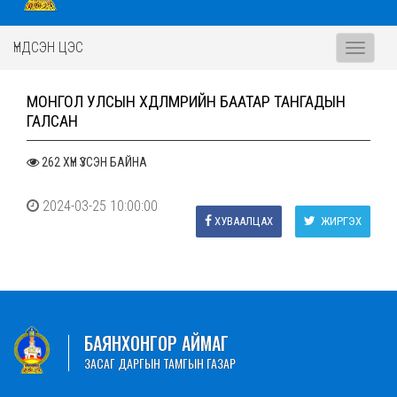
ҮНДСЭН ЦЭС
Toggle
navigati
МОНГОЛ УЛСЫН ХӨДӨЛМӨРИЙН БААТАР ТАНГАДЫН
ГАЛСАН
262 ХҮН ҮЗСЭН БАЙНА
2024-03-25 10:00:00
ХУВААЛЦАХ
ЖИРГЭХ
БАЯНХОНГОР АЙМАГ
ЗАСАГ ДАРГЫН ТАМГЫН ГАЗАР