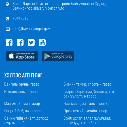
Засаг Даргын Тамгын Газар, Төрийн Байгууллагын Ордон,
Баянхонгор аймаг, Монгол улс
70442616
info@bayanhongor.gov.mn
ХЭЛТЭС АГЕНТЛАГ
Байгаль орчны газар
Биеийн тамир, спортын газар
Боловсролын газар
Газрын харилцаа, барилга, хот
байгуулалтын газар
Мал эмнэлгийн газар
Нийгмийн даатгалын хэлтэс
Онцгой байдлын газар
Орон нутгийн өмчийн газар
Санхүүгийн хяналт, дотоод
Соёл урлаг, аялал жуулчлал,
аудитын алба
залуучууд хөгжлийн газар