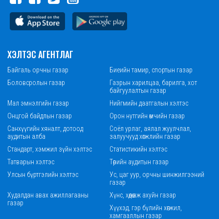
ХЭЛТЭС АГЕНТЛАГ
Байгаль орчны газар
Биеийн тамир, спортын газар
Боловсролын газар
Газрын харилцаа, барилга, хот
байгуулалтын газар
Мал эмнэлгийн газар
Нийгмийн даатгалын хэлтэс
Онцгой байдлын газар
Орон нутгийн өмчийн газар
Санхүүгийн хяналт, дотоод
Соёл урлаг, аялал жуулчлал,
аудитын алба
залуучууд хөгжлийн газар
Стандарт, хэмжил зүйн хэлтэс
Статистикийн хэлтэс
Татварын хэлтэс
Төрийн аудитын газар
Улсын бүртгэлийн хэлтэс
Ус, цаг уур, орчны шинжилгээний
газар
Худалдан авах ажиллагааны
Хүнс, хөдөө аж ахуйн газар
газар
Хүүхэд, гэр бүлийн хөгжил,
хамгааллын газар