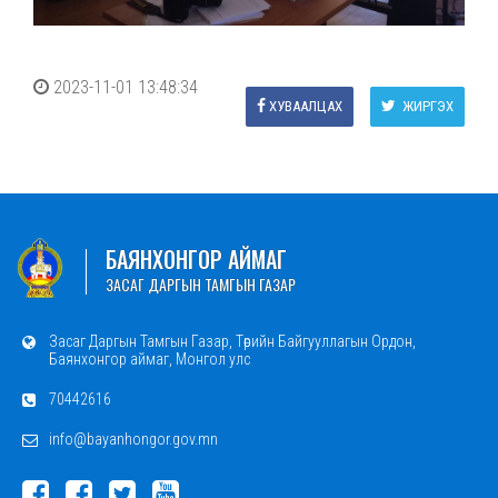
2023-11-01 13:48:34
ХУВААЛЦАХ
ЖИРГЭХ
БАЯНХОНГОР АЙМАГ
ЗАСАГ ДАРГЫН ТАМГЫН ГАЗАР
Засаг Даргын Тамгын Газар, Төрийн Байгууллагын Ордон,
Баянхонгор аймаг, Монгол улс
70442616
info@bayanhongor.gov.mn